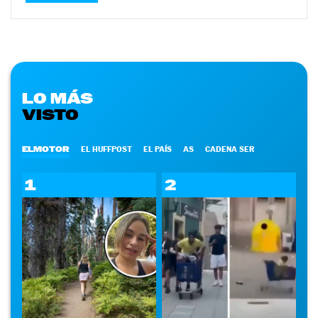
LO MÁS
VISTO
ELMOTOR
EL HUFFPOST
EL PAÍS
AS
CADENA SER
1
2