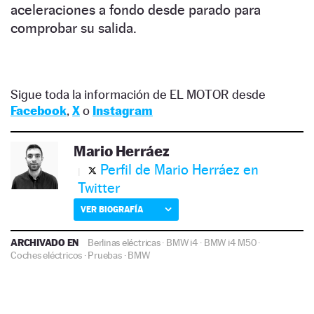
aceleraciones a fondo desde parado para
comprobar su salida.
Sigue toda la información de EL MOTOR desde
Facebook
,
X
o
Instagram
Mario Herráez
Perfil de Mario Herráez en
Twitter
VER BIOGRAFÍA
ARCHIVADO EN
Berlinas eléctricas
·
BMW i4
·
BMW i4 M50
·
Coches eléctricos
·
Pruebas
·
BMW