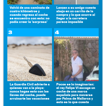
Volvió de una caminata de
Lanzan a su amigo cuesta
cuatro kilómetros y
abajo en un carrito de la
cuando regresa al coche
compra y lo que ocurre al
se encuentra con esto: no
llegar a la carretera
podía creer la 'sorpresa'
parece imposible
3
4
La Guardia Civil advierte a
Pocos se lo imaginarían:
quienes van a la playa:
el rey Felipe VI escoge un
nunca hagas esto con las
coche de una marca
llaves del coche, puede
española para moverse
arruinarte las vacaciones
por Palma de Mallorca y
esto es lo que cuesta