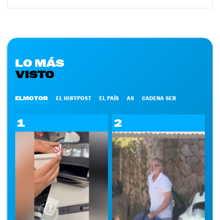
LO MÁS
VISTO
ELMOTOR
EL HUFFPOST
EL PAÍS
AS
CADENA SER
1
2