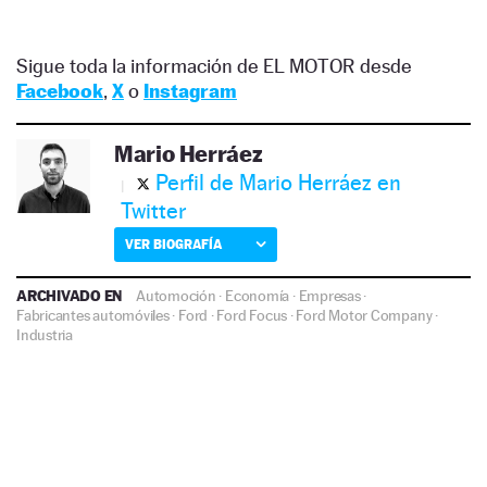
Sigue toda la información de EL MOTOR desde
Facebook
,
X
o
Instagram
Mario Herráez
Perfil de Mario Herráez en
Twitter
VER BIOGRAFÍA
ARCHIVADO EN
Automoción
·
Economía
·
Empresas
·
Fabricantes automóviles
·
Ford
·
Ford Focus
·
Ford Motor Company
·
Industria