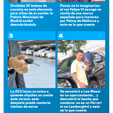
Ocultaba 30 bolsas de
Pocos se lo imaginarían:
cocaína en este elemento
el rey Felipe VI escoge un
para niños de su coche: la
coche de una marca
Policía Municipal de
española para moverse
Madrid acabó
por Palma de Mallorca y
descubriéndola
esto es lo que cuesta
3
4
La OCU lanza un aviso a
Se encontró a Leo Messi
quienes alquilen un coche
en un aparcamiento... y
este verano: este
descubrió la bestia que
despiste puede costarte
conduce: no es un Ferrari
cientos de euros
ni un Lamborghini y esto
es lo que cuesta