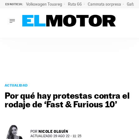
Volkswagen Touareg
Ruta 66
Caminata sorpresa
Gafas 
ES NOTICIA:
LO ÚLTIMO
Ni se te ocurra usar las gafas del eclipse al volante: el moti
LO ÚLTIMO
Ni se te ocurra usar las gafas del eclipse al volante: el motiv
ACTUALIDAD
ELÉCTRICOS
CONDUCIR
PRUEBAS
Saltar
VIRALES
al
ACTUALIDAD
PODCAST
contenido
Por qué hay protestas contra el
MOTOS
rodaje de ‘Fast & Furious 10’
TECNOLOGÍA
SUPERCOCHES
MOTORTV
PREMIOS
NICOLE OLGUÍN
POR
SERVICIOS
ACTUALIZADO 29 AGO 22 - 11: 25