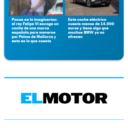
Pocos se lo imaginarían:
Este coche eléctrico
el rey Felipe VI escoge un
cuesta menos de 14.000
coche de una marca
euros y tiene algo que
española para moverse
muchos BMW ya no
por Palma de Mallorca y
ofrecen
esto es lo que cuesta