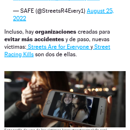
— SAFE (@StreetsR4Every1)
August 25,
2022
Incluso, hay
organizaciones
creadas para
evitar más accidentes
y de paso, nuevas
víctimas:
Streets Are for Everyone
y
Street
Racing Kills
son dos de ellas.
Fotografía de una de las víctimas (www.streetracingkills.org).