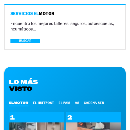
SERVICIOS EL
MOTOR
Encuentra los mejores talleres, seguros, autoescuelas,
neumáticos…
BUSCAR
LO MÁS
VISTO
ELMOTOR
EL HUFFPOST
EL PAÍS
AS
CADENA SER
1
2