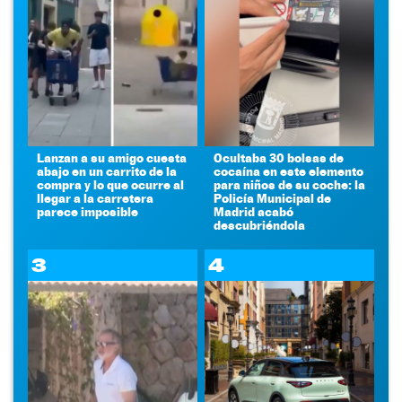
Lanzan a su amigo cuesta
Ocultaba 30 bolsas de
abajo en un carrito de la
cocaína en este elemento
compra y lo que ocurre al
para niños de su coche: la
llegar a la carretera
Policía Municipal de
parece imposible
Madrid acabó
descubriéndola
3
4