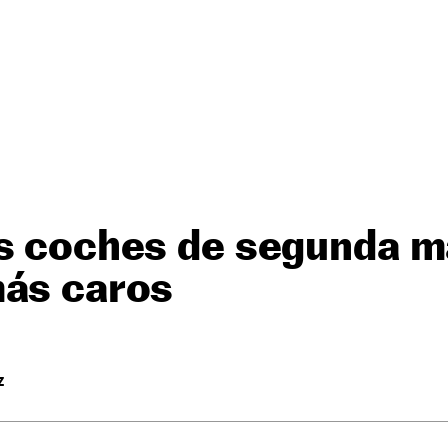
os coches de segunda 
más caros
Z