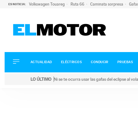
Volkswagen Touareg
Ruta 66
Caminata sorpresa
Gafa
ES NOTICIA:
ACTUALIDAD
ELÉCTRICOS
CONDUCIR
ACTUALIDAD
ELÉCTRICOS
CONDUCIR
PRUEBAS
PRUEBAS
Saltar
VIRALES
LO ÚLTIMO
Ni se te ocurra usar las gafas del eclipse al v
al
PODCAST
LO ÚLTIMO
Ni se te ocurra usar las gafas del eclipse al volant
contenido
MOTOS
TECNOLOGÍA
SUPERCOCHES
MOTORTV
PREMIOS
SERVICIOS