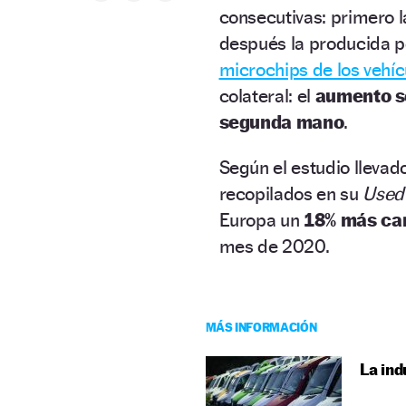
consecutivas: primero l
después la producida p
microchips de los vehíc
colateral: el
aumento so
segunda mano
.
Según el estudio llevad
recopilados en su
Used 
Europa un
18% más ca
mes de 2020.
MÁS INFORMACIÓN
La ind