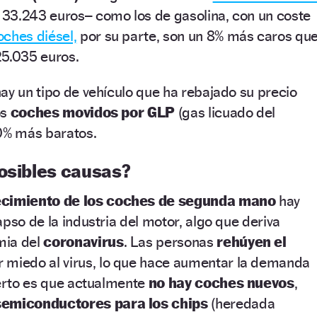
33.243 euros– como los de gasolina, con un coste
oches diésel,
por su parte, son un 8% más caros qu
25.035 euros.
ay un tipo de vehículo que ha rebajado su precio
os
coches movidos por GLP
(gas licuado del
20% más baratos.
posibles causas?
cimiento de los coches de segunda mano
hay
apso de la industria del motor, algo que deriva
mia del
coronavirus
. Las personas
rehúyen el
 miedo al virus, lo que hace aumentar la demanda
ierto es que actualmente
no hay coches nuevos
,
semiconductores para los chips
(heredada