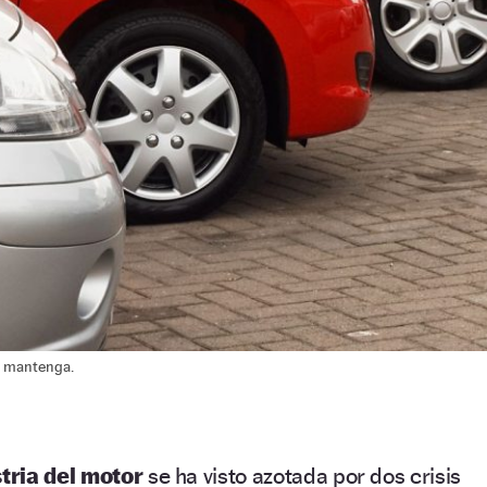
se mantenga.
tria del motor
se ha visto azotada por dos crisis