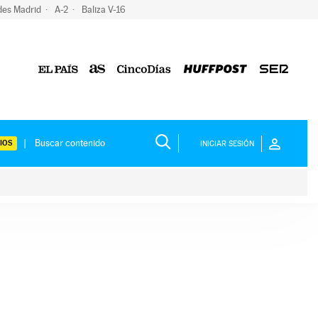
des Madrid
A-2
Baliza V-16
IOS
INICIAR SESIÓN