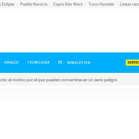
s Eclipse
Pueblo Navarra
Cupra Star Wars
Truco Hyundai
Líneas ver
SERVIC
VIRALES
TECNOLOGÍA
NEWSLETTER
olante: el motivo por el que pueden convertirse en un serio peligro
e: el motivo por el que pueden convertirse en un serio peligro