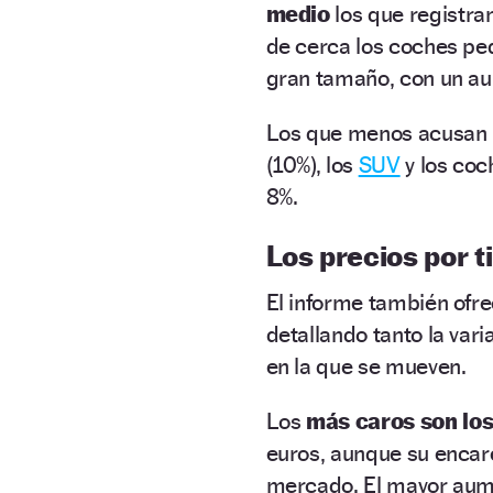
medio
los que registra
de cerca los coches peq
gran tamaño, con un a
Los que menos acusan la
(10%), los
SUV
y los coc
8%.
Los precios por t
El informe también ofre
detallando tanto la var
en la que se mueven.
Los
más caros son los
euros, aunque su encare
mercado. El mayor au