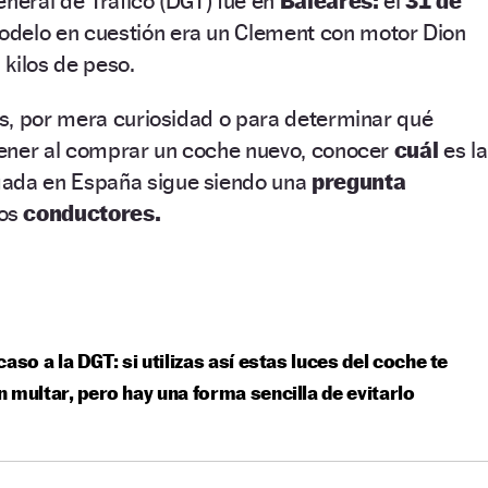
eneral de Tráfico (DGT) fue en
Baleares:
el
31 de
odelo en cuestión era un Clement con motor Dion
kilos de peso.
s, por mera curiosidad o para determinar qué
ener al comprar un coche nuevo, conocer
cuál
es la
gada en España sigue siendo una
pregunta
os
conductores.
caso a la DGT: si utilizas así estas luces del coche te
 multar, pero hay una forma sencilla de evitarlo