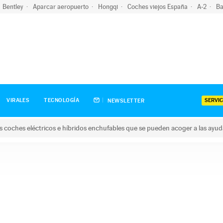
Bentley
Aparcar aeropuerto
Hongqi
Coches viejos España
A-2
Ba
SERVIC
VIRALES
TECNOLOGÍA
NEWSLETTER
s coches eléctricos e híbridos enchufables que se pueden acoger a las ayu
hes eléctricos e híbridos enchufables que se pueden acoger a la