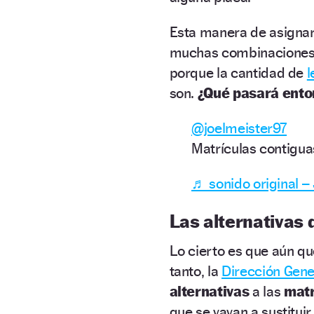
Esta manera de asignar
muchas combinaciones 
porque la cantidad de
l
son.
¿Qué pasará ent
@joelmeister97
Matrículas contigu
♬ sonido original –
Las alternativas 
Lo cierto es que aún q
tanto, la
Dirección Gene
alternativas
a las
matr
que se vayan a sustitu