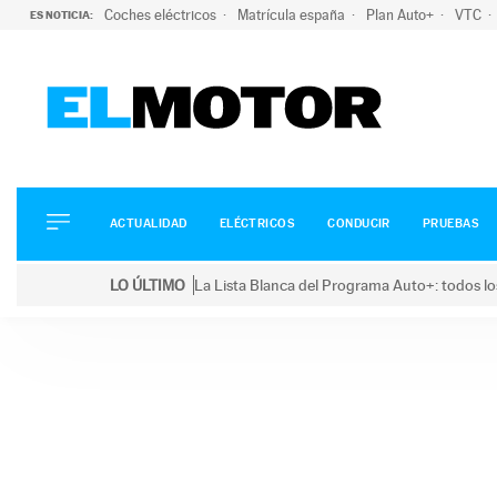
Coches eléctricos
Matrícula españa
Plan Auto+
VTC
ES NOTICIA:
ACTUALIDAD
ELÉCTRICOS
CONDUCIR
ACTUALIDAD
ELÉCTRICOS
CONDUCIR
PRUEBAS
PRUEBAS
Saltar
VIRALES
LO ÚLTIMO
La Lista Blanca del Programa Auto+: todos lo
al
PODCAST
LO ÚLTIMO
La Lista Blanca del Programa Auto+: todos los coc
contenido
MOTOS
TECNOLOGÍA
SUPERCOCHES
MOTORTV
PREMIOS
SERVICIOS