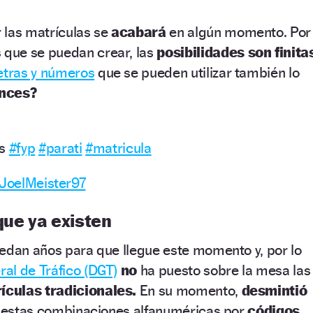
 las matrículas se
acabará
en algún momento. Por
que se puedan crear, las
posibilidades son finita
etras y números
que se pueden utilizar también lo
onces?
as
#fyp
#parati
#matricula
 JoelMeister97
que ya existen
uedan años para que llegue este momento y, por lo
ral de Tráfico (DGT)
no
ha puesto sobre la mesa las
ículas tradicionales.
En su momento,
desmintió
ir estas combinaciones alfanuméricas por
códigos