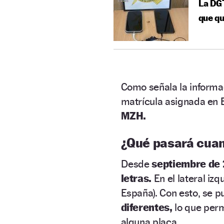
La DGT
que qu
Como señala la informac
matrícula asignada en 
MZH.
¿Qué pasará cuan
Desde
septiembre de 
letras.
En el lateral iz
España). Con esto, se p
diferentes,
lo que per
alguna placa.