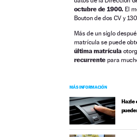
datos de la Dirección G
octubre de 1900.
El m
Bouton de dos CV y 130 
Más de un siglo despué
matrícula se puede obt
última matrícula
otor
recurrente
para much
MÁS INFORMACIÓN
Hazle 
pueden