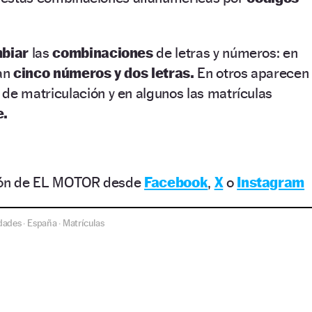
biar
las
combinaciones
de letras y números: en
zan
cinco números y dos letras.
En otros aparecen
de matriculación y en algunos las matrículas
e.
ción de EL MOTOR desde
Facebook
,
X
o
Instagram
dades
España
Matrículas
·
·