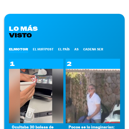
LO MÁS
VISTO
ELMOTOR
EL HUFFPOST
EL PAÍS
AS
CADENA SER
1
2
Ocultaba 30 bolsas de
Pocos se lo imaginarían: