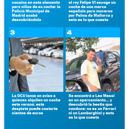
cocaína en este elemento
el rey Felipe VI escoge un
para niños de su coche: la
coche de una marca
Policía Municipal de
española para moverse
Madrid acabó
por Palma de Mallorca y
descubriéndola
esto es lo que cuesta
3
4
La OCU lanza un aviso a
Se encontró a Leo Messi
quienes alquilen un coche
en un aparcamiento... y
este verano: este
descubrió la bestia que
despiste puede costarte
conduce: no es un Ferrari
cientos de euros
ni un Lamborghini y esto
es lo que cuesta