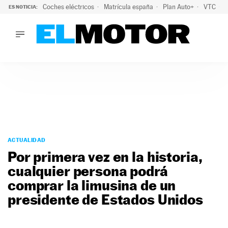
Coches eléctricos
Matrícula españa
Plan Auto+
VTC
ES NOTICIA:
LO ÚLTIMO
La Lista Blanca del Programa Auto+: todos los coches eléct
LO ÚLTIMO
La Lista Blanca del Programa Auto+: todos los coches eléctr
ACTUALIDAD
ELÉCTRICOS
CONDUCIR
PRUEBAS
Saltar
VIRALES
al
ACTUALIDAD
PODCAST
contenido
Por primera vez en la historia,
MOTOS
cualquier persona podrá
TECNOLOGÍA
comprar la limusina de un
SUPERCOCHES
MOTORTV
presidente de Estados Unidos
PREMIOS
SERVICIOS