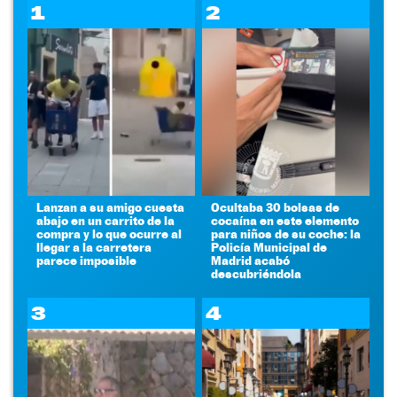
1
2
Lanzan a su amigo cuesta
Ocultaba 30 bolsas de
abajo en un carrito de la
cocaína en este elemento
compra y lo que ocurre al
para niños de su coche: la
llegar a la carretera
Policía Municipal de
parece imposible
Madrid acabó
descubriéndola
3
4