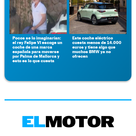
Pocos se lo imaginarían:
Este coche eléctrico
el rey Felipe VI escoge un
cuesta menos de 14.000
coche de una marca
euros y tiene algo que
española para moverse
muchos BMW ya no
por Palma de Mallorca y
ofrecen
esto es lo que cuesta