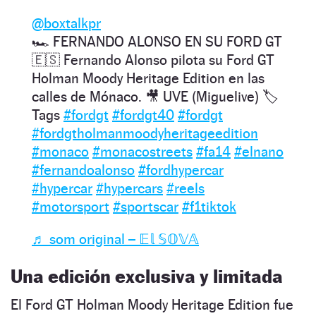
@boxtalkpr
🏎 FERNANDO ALONSO EN SU FORD GT
🇪🇸 Fernando Alonso pilota su Ford GT
Holman Moody Heritage Edition en las
calles de Mónaco. 🎥 UVE (Miguelive) 🏷
Tags
#fordgt
#fordgt40
#fordgt
#fordgtholmanmoodyheritageedition
#monaco
#monacostreets
#fa14
#elnano
#fernandoalonso
#fordhypercar
#hypercar
#hypercars
#reels
#motorsport
#sportscar
#f1tiktok
♬ som original – 𝔼𝕝 𝕊𝕆𝕍𝔸
Una edición exclusiva y limitada
El Ford GT Holman Moody Heritage Edition fue