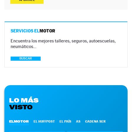
SERVICIOS EL
MOTOR
Encuentra los mejores talleres, seguros, autoescuelas,
neumáticos…
BUSCAR
LO MÁS
VISTO
ELMOTOR
EL HUFFPOST
EL PAÍS
AS
CADENA SER