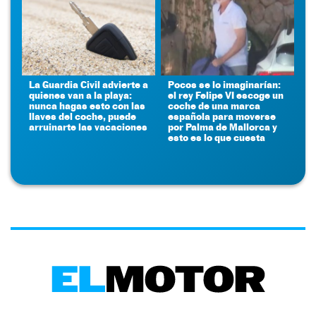
La Guardia Civil advierte a
Pocos se lo imaginarían:
quienes van a la playa:
el rey Felipe VI escoge un
nunca hagas esto con las
coche de una marca
llaves del coche, puede
española para moverse
arruinarte las vacaciones
por Palma de Mallorca y
esto es lo que cuesta