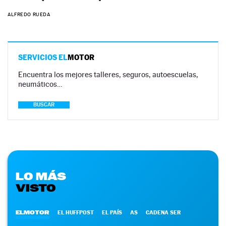
ALFREDO RUEDA
SERVICIOS EL
MOTOR
Encuentra los mejores talleres, seguros, autoescuelas,
neumáticos…
BUSCAR
LO MÁS
VISTO
ELMOTOR
EL HUFFPOST
EL PAÍS
AS
CADENA SER