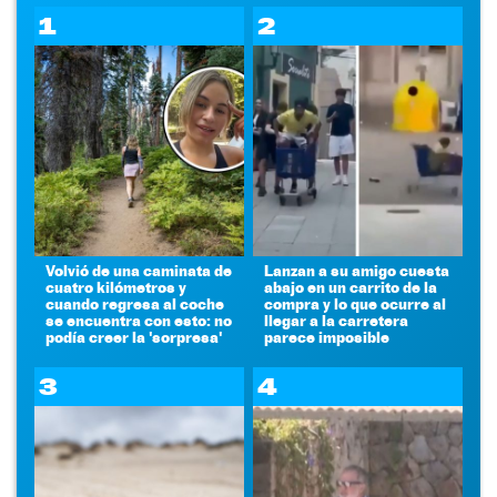
1
2
Volvió de una caminata de
Lanzan a su amigo cuesta
cuatro kilómetros y
abajo en un carrito de la
cuando regresa al coche
compra y lo que ocurre al
se encuentra con esto: no
llegar a la carretera
podía creer la 'sorpresa'
parece imposible
3
4