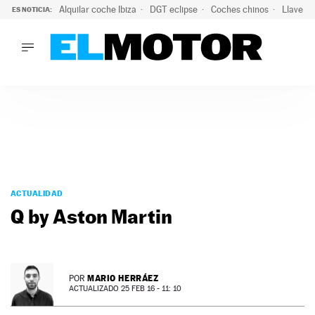
Alquilar coche Ibiza
DGT eclipse
Coches chinos
Llaves 
ES NOTICIA:
LO ÚLTIMO
Hongqi prepara su desembarco en España: SUV eléctricos c
LO ÚLTIMO
Hongqi prepara su desembarco en España: SUV eléctricos c
ACTUALIDAD
ELÉCTRICOS
CONDUCIR
PRUEBAS
Saltar
VIRALES
al
ACTUALIDAD
PODCAST
contenido
Q by Aston Martin
MOTOS
TECNOLOGÍA
SUPERCOCHES
MOTORTV
MARIO HERRÁEZ
POR
PREMIOS
ACTUALIZADO 25 FEB 16 - 11: 10
SERVICIOS