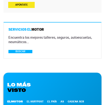
APÚNTATE
SERVICIOS EL
MOTOR
Encuentra los mejores talleres, seguros, autoescuelas,
neumáticos…
BUSCAR
LO MÁS
VISTO
ELMOTOR
EL HUFFPOST
EL PAÍS
AS
CADENA SER