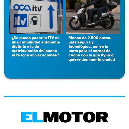
¿Se puede pasar la ITV en
Menos de 2.500 euros,
una comunidad autónoma
más segura y
distinta a la de
tecnológica: así es la
matriculación del coche
moto para el carnet de
si te toca en vacaciones?
coche con la que Kymco
quiere dominar la ciudad