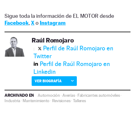
Sigue toda la información de EL MOTOR desde
Facebook
,
X
o
Instagram
Raúl Romojaro
Perfil de Raúl Romojaro en
Twitter
Perfil de Raúl Romojaro en
Linkedin
VER BIOGRAFÍA
ARCHIVADO EN
Automoción
·
Averías
·
Fabricantes automóviles
·
Industria
·
Mantenimiento
·
Revisiones
·
Talleres