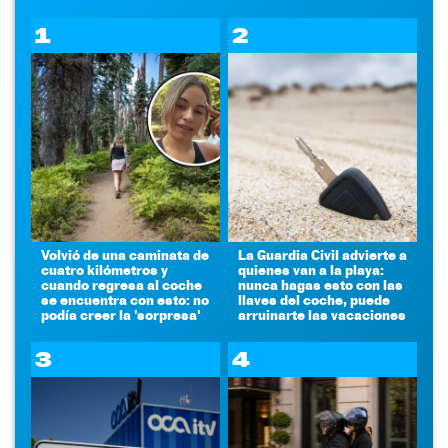
1
2
Volvió de una caminata de
La Guardia Civil advierte a
cuatro kilómetros y
quienes van a la playa:
cuando regresa al coche
nunca hagas esto con las
se encuentra con esto: no
llaves del coche, puede
podía creer la 'sorpresa'
arruinarte las vacaciones
3
4