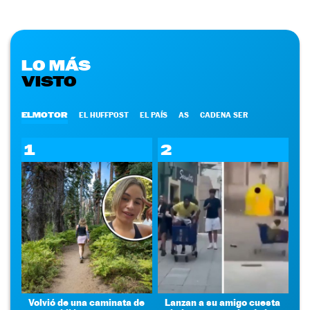
LO MÁS
VISTO
ELMOTOR
EL HUFFPOST
EL PAÍS
AS
CADENA SER
1
2
Volvió de una caminata de
Lanzan a su amigo cuesta