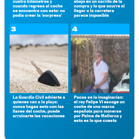
cuatro kilómetros y
abajo en un carrito de la
cuando regresa al coche
compra y lo que ocurre al
se encuentra con esto: no
llegar a la carretera
podía creer la 'sorpresa'
parece imposible
3
4
La Guardia Civil advierte a
Pocos se lo imaginarían:
quienes van a la playa:
el rey Felipe VI escoge un
nunca hagas esto con las
coche de una marca
llaves del coche, puede
española para moverse
arruinarte las vacaciones
por Palma de Mallorca y
esto es lo que cuesta