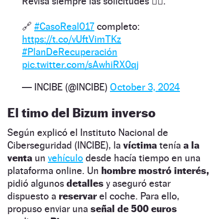
Revisa siempre las solicitudes 🕵️‍♂️.
🔗
#CasoReal017
completo:
https://t.co/vUftVimTKz
#PlanDeRecuperación
pic.twitter.com/sAwhiRX0qj
— INCIBE (@INCIBE)
October 3, 2024
El timo del Bizum inverso
Según explicó el Instituto Nacional de
Ciberseguridad (INCIBE), la
víctima
tenía
a la
venta
un
vehículo
desde hacía tiempo en una
plataforma online. Un
hombre mostró interés,
pidió algunos
detalles
y aseguró estar
dispuesto a
reservar
el coche. Para ello,
propuso enviar una
señal de 500 euros