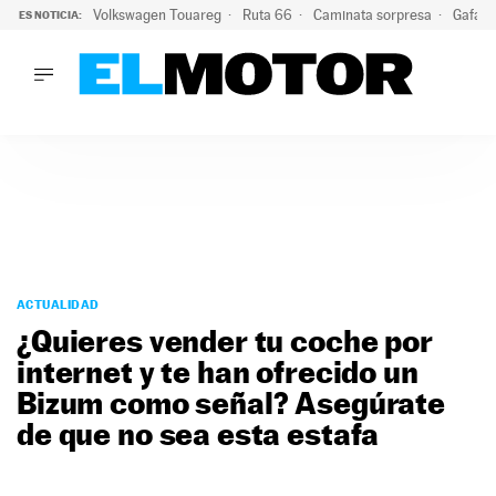
Volkswagen Touareg
Ruta 66
Caminata sorpresa
Gafas 
ES NOTICIA:
LO ÚLTIMO
Ni se te ocurra usar las gafas del eclipse al volante: el moti
LO ÚLTIMO
Ni se te ocurra usar las gafas del eclipse al volante: el motiv
ACTUALIDAD
ELÉCTRICOS
CONDUCIR
PRUEBAS
Saltar
VIRALES
al
ACTUALIDAD
PODCAST
contenido
¿Quieres vender tu coche por
MOTOS
internet y te han ofrecido un
TECNOLOGÍA
Bizum como señal? Asegúrate
SUPERCOCHES
MOTORTV
de que no sea esta estafa
PREMIOS
SERVICIOS