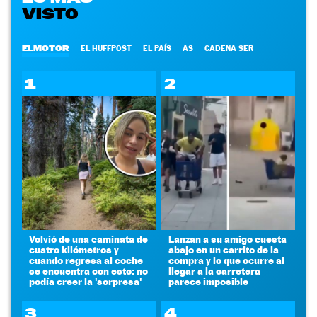
VISTO
ELMOTOR
EL HUFFPOST
EL PAÍS
AS
CADENA SER
1
2
Volvió de una caminata de
Lanzan a su amigo cuesta
cuatro kilómetros y
abajo en un carrito de la
cuando regresa al coche
compra y lo que ocurre al
se encuentra con esto: no
llegar a la carretera
podía creer la 'sorpresa'
parece imposible
3
4