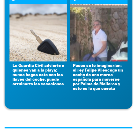
La Guardia Civil advierte a
Pocos se lo imaginarían:
quienes van a la playa:
el rey Felipe VI escoge un
nunca hagas esto con las
coche de una marca
llaves del coche, puede
española para moverse
arruinarte las vacaciones
por Palma de Mallorca y
esto es lo que cuesta