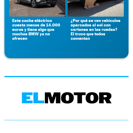
Este coche eléctrico
¿Por qué se ven vehículos
cuesta menos de 14.000
aparcados al sol con
euros y tiene algo que
cartones en las ruedas?
muchos BMW ya no
El truco que todos
ofrecen
comentan