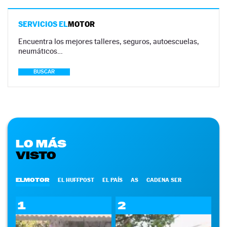
SERVICIOS EL
MOTOR
Encuentra los mejores talleres, seguros, autoescuelas,
neumáticos…
BUSCAR
LO MÁS
VISTO
ELMOTOR
EL HUFFPOST
EL PAÍS
AS
CADENA SER
1
2