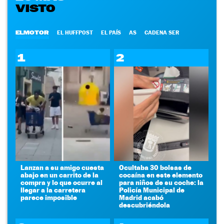
VISTO
ELMOTOR
EL HUFFPOST
EL PAÍS
AS
CADENA SER
1
2
Lanzan a su amigo cuesta
Ocultaba 30 bolsas de
abajo en un carrito de la
cocaína en este elemento
compra y lo que ocurre al
para niños de su coche: la
llegar a la carretera
Policía Municipal de
parece imposible
Madrid acabó
descubriéndola