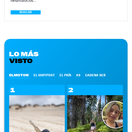
neumáticos…
BUSCAR
LO MÁS
VISTO
ELMOTOR
EL HUFFPOST
EL PAÍS
AS
CADENA SER
1
2