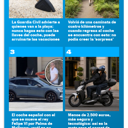
La Guardia Civil advierte a
Volvió de una caminata de
quienes van a la playa:
cuatro kilómetros y
nunca hagas esto con las
cuando regresa al coche
llaves del coche, puede
se encuentra con esto: no
arruinarte las vacaciones
podía creer la 'sorpresa'
3
4
El coche español con el
Menos de 2.500 euros,
que se mueve el rey
más segura y
Felipe VI por Palma de
tecnológica: así es la
Mallorca: ¿cuál es su
moto para el carnet de