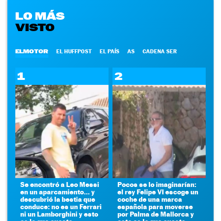
LO MÁS
VISTO
ELMOTOR
EL HUFFPOST
EL PAÍS
AS
CADENA SER
1
2
Se encontró a Leo Messi
Pocos se lo imaginarían:
en un aparcamiento... y
el rey Felipe VI escoge un
descubrió la bestia que
coche de una marca
conduce: no es un Ferrari
española para moverse
ni un Lamborghini y esto
por Palma de Mallorca y