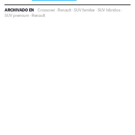
ARCHIVADO EN
Crossover
·
Renault
·
SUV familiar
·
SUV híbridos
·
SUV premium
·
Renault