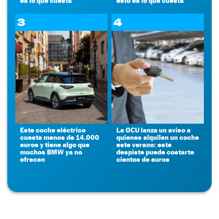
es lo que cuesta
esto es lo que cuesta
3
4
Este coche eléctrico
La OCU lanza un aviso a
cuesta menos de 14.000
quienes alquilen un coche
euros y tiene algo que
este verano: este
muchos BMW ya no
despiste puede costarte
ofrecen
cientos de euros