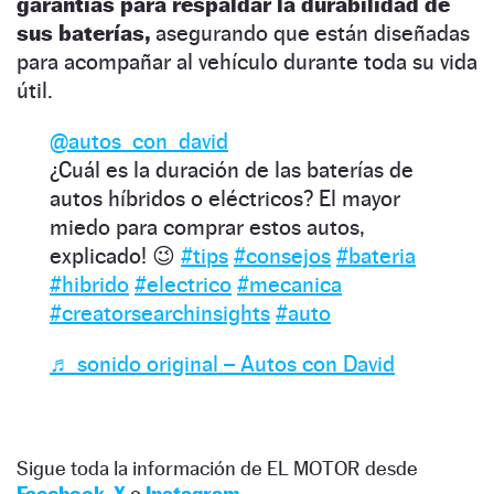
garantías para respaldar la durabilidad de
sus baterías,
asegurando que están diseñadas
para acompañar al vehículo durante toda su vida
útil.
@autos_con_david
¿Cuál es la duración de las baterías de
autos híbridos o eléctricos? El mayor
miedo para comprar estos autos,
explicado! 😉
#tips
#consejos
#bateria
#hibrido
#electrico
#mecanica
#creatorsearchinsights
#auto
♬ sonido original – Autos con David
Sigue toda la información de EL MOTOR desde
Facebook
,
X
o
Instagram