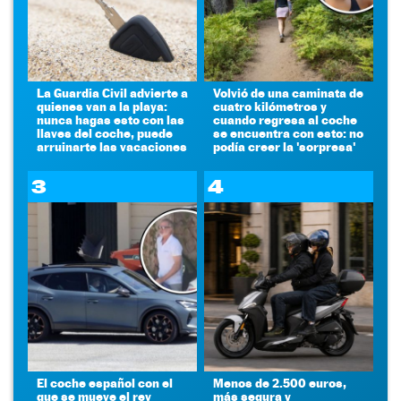
La Guardia Civil advierte a
Volvió de una caminata de
quienes van a la playa:
cuatro kilómetros y
nunca hagas esto con las
cuando regresa al coche
llaves del coche, puede
se encuentra con esto: no
arruinarte las vacaciones
podía creer la 'sorpresa'
3
4
El coche español con el
Menos de 2.500 euros,
que se mueve el rey
más segura y