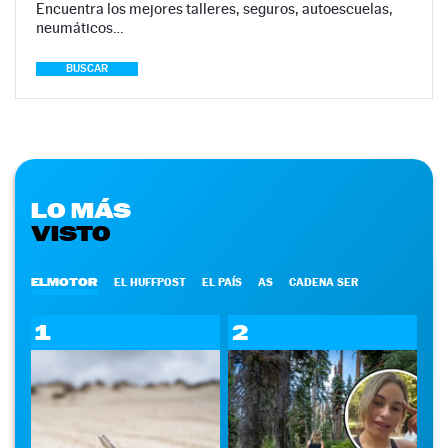
Encuentra los mejores talleres, seguros, autoescuelas,
neumáticos…
BUSCAR
LO MÁS
VISTO
ELMOTOR
EL HUFFPOST
EL PAÍS
AS
CADENA SER
1
2