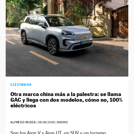
NEWSLETTER
SÍGUENOS
ELÉCTRICOS
Otra marca china más a la palestra: se llama
GAC y llega con dos modelos, cómo no, 100%
eléctricos
ALFREDO RUEDA
|
08/06/2026
| MADRID
Son los Aion V y Aion UT, un SUV y un turismo