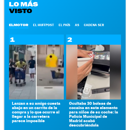
LO MÁS
VISTO
ELMOTOR
EL HUFFPOST
EL PAÍS
AS
CADENA SER
1
2
Lanzan a su amigo cuesta
Ocultaba 30 bolsas de
abajo en un carrito de la
cocaína en este elemento
compra y lo que ocurre al
para niños de su coche: la
llegar a la carretera
Policía Municipal de
parece imposible
Madrid acabó
descubriéndola