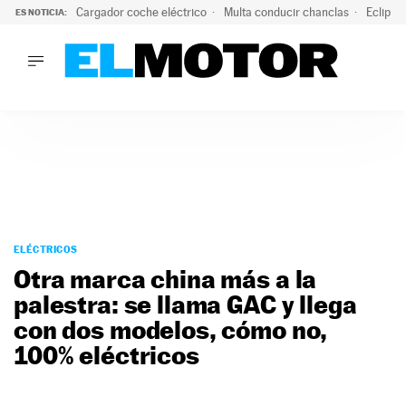
Cargador coche eléctrico
Multa conducir chanclas
Eclipse
ES NOTICIA:
LO ÚLTIMO
El hiperdeportivo que desafía todas las tendencias: V12 a
LO ÚLTIMO
El hiperdeportivo que desafía todas las tendencias: V12 at
ACTUALIDAD
ELÉCTRICOS
CONDUCIR
PRUEBAS
Saltar
VIRALES
al
ELÉCTRICOS
PODCAST
contenido
Otra marca china más a la
MOTOS
palestra: se llama GAC y llega
TECNOLOGÍA
con dos modelos, cómo no,
SUPERCOCHES
MOTORTV
100% eléctricos
PREMIOS
SERVICIOS