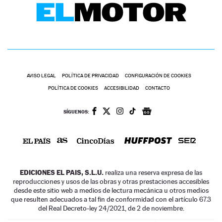
AVISO LEGAL
POLÍTICA DE PRIVACIDAD
CONFIGURACIÓN DE COOKIES
POLÍTICA DE COOKIES
ACCESIBILIDAD
CONTACTO
SÍGUENOS:
EDICIONES EL PAIS, S.L.U.
realiza una reserva expresa de las
reproducciones y usos de las obras y otras prestaciones accesibles
desde este sitio web a medios de lectura mecánica u otros medios
que resulten adecuados a tal fin de conformidad con el artículo 67.3
del Real Decreto-ley 24/2021, de 2 de noviembre.