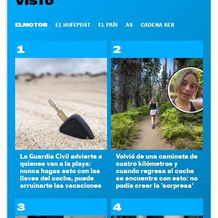
VISTO
ELMOTOR
EL HUFFPOST
EL PAÍS
AS
CADENA SER
1
2
La Guardia Civil advierte a
Volvió de una caminata de
quienes van a la playa:
cuatro kilómetros y
nunca hagas esto con las
cuando regresa al coche
llaves del coche, puede
se encuentra con esto: no
arruinarte las vacaciones
podía creer la 'sorpresa'
3
4