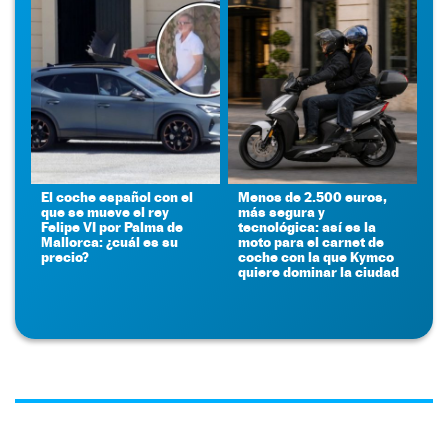
El coche español con el
Menos de 2.500 euros,
que se mueve el rey
más segura y
Felipe VI por Palma de
tecnológica: así es la
Mallorca: ¿cuál es su
moto para el carnet de
precio?
coche con la que Kymco
quiere dominar la ciudad