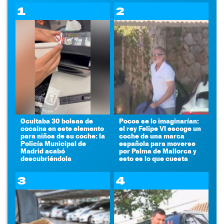
1
2
Ocultaba 30 bolsas de
Pocos se lo imaginarían:
cocaína en este elemento
el rey Felipe VI escoge un
para niños de su coche: la
coche de una marca
Policía Municipal de
española para moverse
Madrid acabó
por Palma de Mallorca y
descubriéndola
esto es lo que cuesta
3
4