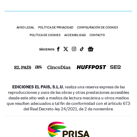
AVISO LEGAL
POLÍTICA DE PRIVACIDAD
CONFIGURACIÓN DE COOKIES
POLÍTICA DE COOKIES
ACCESIBILIDAD
CONTACTO
SÍGUENOS:
EDICIONES EL PAIS, S.L.U.
realiza una reserva expresa de las
reproducciones y usos de las obras y otras prestaciones accesibles
desde este sitio web a medios de lectura mecánica u otros medios
que resulten adecuados a tal fin de conformidad con el artículo 67.3
del Real Decreto-ley 24/2021, de 2 de noviembre.