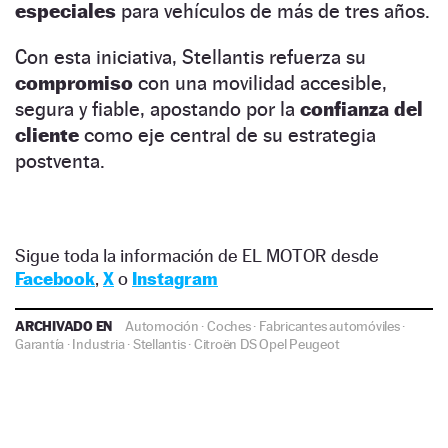
especiales
para vehículos de más de tres años.
Con esta iniciativa, Stellantis refuerza su
compromiso
con una movilidad accesible,
segura y fiable, apostando por la
confianza del
cliente
como eje central de su estrategia
postventa.
Sigue toda la información de EL MOTOR desde
Facebook
,
X
o
Instagram
ARCHIVADO EN
Automoción
·
Coches
·
Fabricantes automóviles
·
Garantía
·
Industria
·
Stellantis
·
Citroën
DS
Opel
Peugeot