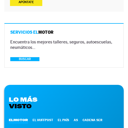
APÚNTATE
SERVICIOS EL
MOTOR
Encuentra los mejores talleres, seguros, autoescuelas,
neumáticos…
BUSCAR
LO MÁS
VISTO
ELMOTOR
EL HUFFPOST
EL PAÍS
AS
CADENA SER