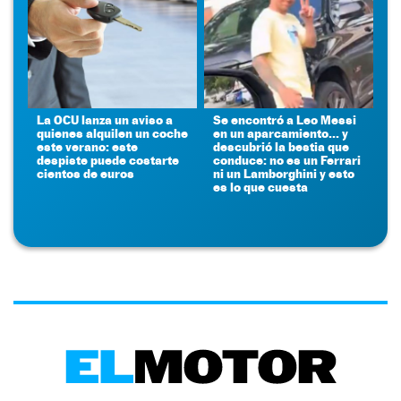
La OCU lanza un aviso a
Se encontró a Leo Messi
quienes alquilen un coche
en un aparcamiento... y
este verano: este
descubrió la bestia que
despiste puede costarte
conduce: no es un Ferrari
cientos de euros
ni un Lamborghini y esto
es lo que cuesta