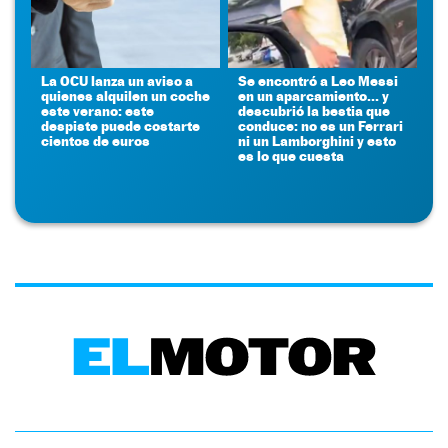
La OCU lanza un aviso a
Se encontró a Leo Messi
quienes alquilen un coche
en un aparcamiento... y
este verano: este
descubrió la bestia que
despiste puede costarte
conduce: no es un Ferrari
cientos de euros
ni un Lamborghini y esto
es lo que cuesta