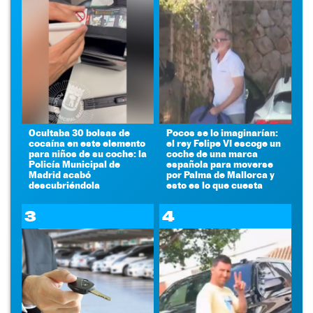
Ocultaba 30 bolsas de
Pocos se lo imaginarían:
cocaína en este elemento
el rey Felipe VI escoge un
para niños de su coche: la
coche de una marca
Policía Municipal de
española para moverse
Madrid acabó
por Palma de Mallorca y
descubriéndola
esto es lo que cuesta
3
4