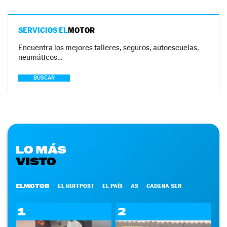
SERVICIOS EL
MOTOR
Encuentra los mejores talleres, seguros, autoescuelas,
neumáticos…
BUSCAR
LO MÁS
VISTO
ELMOTOR
EL HUFFPOST
EL PAÍS
AS
CADENA SER
1
2