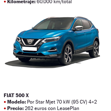
•
Kilometraje:
60.000 km/total
FIAT 500 X
•
Modelo:
Por Star Mjet 70 kW (95 CV) 4×2
•
Precio:
262 euros con LeasePlan