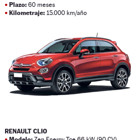
•
Plazo:
60 meses
•
Kilometraje:
15.000 km/año
RENAULT CLIO
•
Modelo:
Zen Energy Tce 66 kW (90 CV)