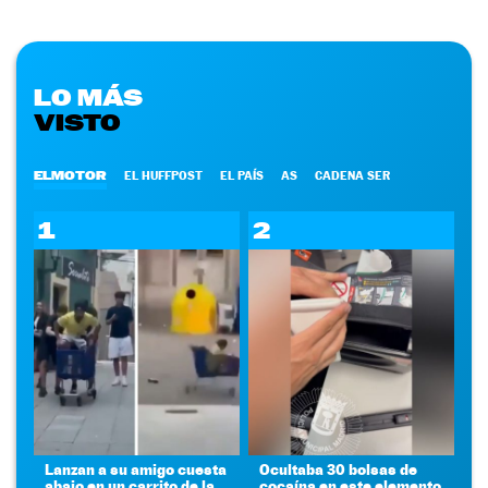
LO MÁS
VISTO
ELMOTOR
EL HUFFPOST
EL PAÍS
AS
CADENA SER
1
2
Lanzan a su amigo cuesta
Ocultaba 30 bolsas de
abajo en un carrito de la
cocaína en este elemento