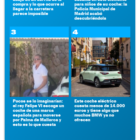
compra y lo que ocurre al
para niños de su coche: la
llegar a la carretera
Policía Municipal de
parece imposible
Madrid acabó
descubriéndola
3
4
Pocos se lo imaginarían:
Este coche eléctrico
el rey Felipe VI escoge un
cuesta menos de 14.000
coche de una marca
euros y tiene algo que
española para moverse
muchos BMW ya no
por Palma de Mallorca y
ofrecen
esto es lo que cuesta