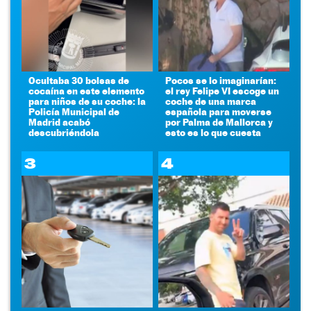
Ocultaba 30 bolsas de
Pocos se lo imaginarían:
cocaína en este elemento
el rey Felipe VI escoge un
para niños de su coche: la
coche de una marca
Policía Municipal de
española para moverse
Madrid acabó
por Palma de Mallorca y
descubriéndola
esto es lo que cuesta
3
4