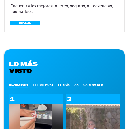
Encuentra los mejores talleres, seguros, autoescuelas,
neumáticos…
BUSCAR
LO MÁS
VISTO
ELMOTOR
EL HUFFPOST
EL PAÍS
AS
CADENA SER
1
2