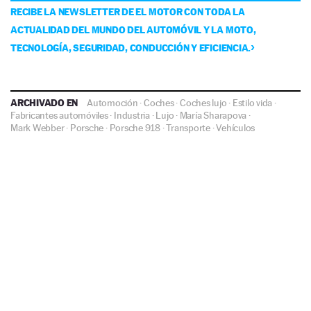
RECIBE LA NEWSLETTER DE EL MOTOR CON TODA LA
ACTUALIDAD DEL MUNDO DEL AUTOMÓVIL Y LA MOTO,
TECNOLOGÍA, SEGURIDAD, CONDUCCIÓN Y EFICIENCIA.
ARCHIVADO EN
Automoción
·
Coches
·
Coches lujo
·
Estilo vida
·
Fabricantes automóviles
·
Industria
·
Lujo
·
María Sharapova
·
Mark Webber
·
Porsche
·
Porsche 918
·
Transporte
·
Vehículos