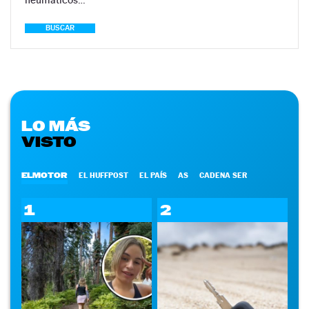
BUSCAR
LO MÁS
VISTO
ELMOTOR
EL HUFFPOST
EL PAÍS
AS
CADENA SER
1
2