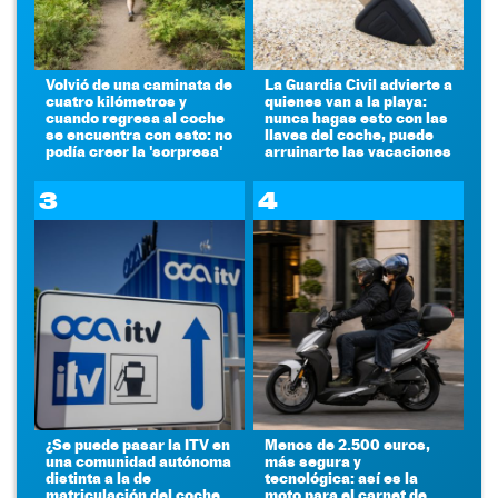
Volvió de una caminata de
La Guardia Civil advierte a
cuatro kilómetros y
quienes van a la playa:
cuando regresa al coche
nunca hagas esto con las
se encuentra con esto: no
llaves del coche, puede
podía creer la 'sorpresa'
arruinarte las vacaciones
3
4
¿Se puede pasar la ITV en
Menos de 2.500 euros,
una comunidad autónoma
más segura y
distinta a la de
tecnológica: así es la
matriculación del coche
moto para el carnet de