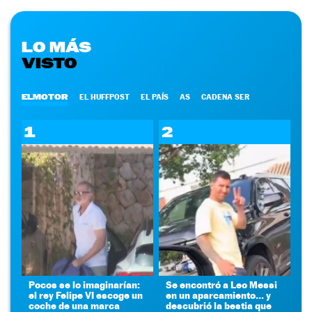
LO MÁS
VISTO
ELMOTOR
EL HUFFPOST
EL PAÍS
AS
CADENA SER
1
2
Pocos se lo imaginarían:
Se encontró a Leo Messi
el rey Felipe VI escoge un
en un aparcamiento... y
coche de una marca
descubrió la bestia que