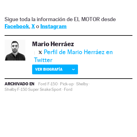
Sigue toda la información de EL MOTOR desde
Facebook
,
X
o
Instagram
Mario Herráez
Perfil de Mario Herráez en
Twitter
VER BIOGRAFÍA
ARCHIVADO EN
Ford F-150
·
Pick-up
·
Shelby
·
Shelby F-150 Super Snake Sport
·
Ford