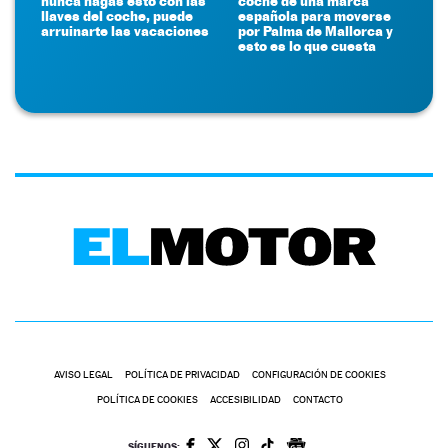
nunca hagas esto con las
coche de una marca
llaves del coche, puede
española para moverse
arruinarte las vacaciones
por Palma de Mallorca y
esto es lo que cuesta
AVISO LEGAL
POLÍTICA DE PRIVACIDAD
CONFIGURACIÓN DE COOKIES
POLÍTICA DE COOKIES
ACCESIBILIDAD
CONTACTO
SÍGUENOS: