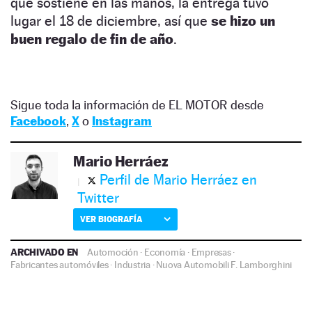
que sostiene en las manos, la entrega tuvo
lugar el 18 de diciembre, así que
se hizo un
buen regalo de fin de año
.
Sigue toda la información de EL MOTOR desde
Facebook
,
X
o
Instagram
Mario Herráez
Perfil de Mario Herráez en
Twitter
VER BIOGRAFÍA
ARCHIVADO EN
Automoción
·
Economía
·
Empresas
·
Fabricantes automóviles
·
Industria
·
Nuova Automobili F. Lamborghini