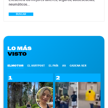
neumáticos…
BUSCAR
LO MÁS
VISTO
ELMOTOR
EL HUFFPOST
EL PAÍS
AS
CADENA SER
1
2