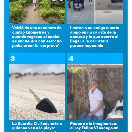
Volvió de una caminata de
Lanzan a su amigo cuesta
cuatro kilómetros y
abajo en un carrito de la
cuando regresa al coche
compra y lo que ocurre al
se encuentra con esto: no
llegar a la carretera
podía creer la 'sorpresa'
parece imposible
3
4
La Guardia Civil advierte a
Pocos se lo imaginarían:
quienes van a la playa:
el rey Felipe VI escoge un