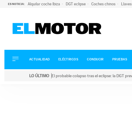
Alquilar coche Ibiza
DGT eclipse
Coches chinos
Llaves
ES NOTICIA:
ACTUALIDAD
ELÉCTRICOS
CONDUCIR
ACTUALIDAD
ELÉCTRICOS
CONDUCIR
PRUEBAS
PRUEBAS
Saltar
VIRALES
LO ÚLTIMO
El probable colapso tras el eclipse: la DGT p
al
PODCAST
LO ÚLTIMO
El probable colapso tras el eclipse: la DGT prevé u
contenido
MOTOS
TECNOLOGÍA
SUPERCOCHES
MOTORTV
PREMIOS
SERVICIOS