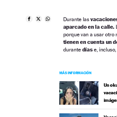
Durante las
vacacione
aparcado en la calle.
porque van a usar otro
tienen en cuenta un de
durante
días
e, incluso
MÁS INFORMACIÓN
Un oku
vacaci
imáge