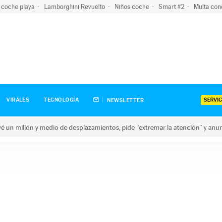
 coche playa
Lamborghini Revuelto
Niños coche
Smart #2
Multa con
SERVIC
VIRALES
TECNOLOGÍA
NEWSLETTER
revé un millón y medio de desplazamientos, pide “extremar la atención” y anu
n millón y medio de desplazamientos, pide “extremar la atención”