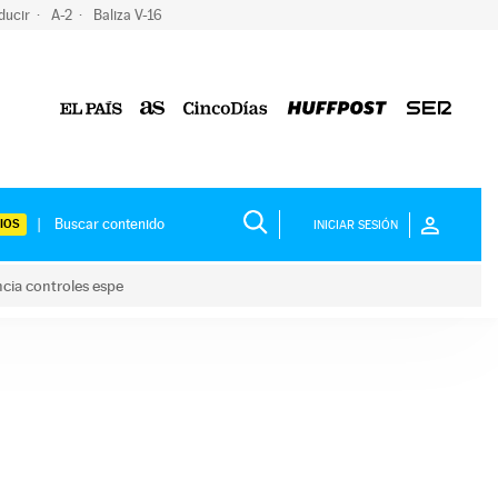
ducir
A-2
Baliza V-16
IOS
INICIAR SESIÓN
ncia controles espe
 y anuncia controles espe