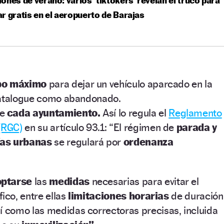
ones de verano: varios ‘tiktokers’ revelan el truco para
r gratis en el aeropuerto de Barajas
mpo máximo
para dejar un vehículo aparcado en la
catalogue como abandonado.
e
cada ayuntamiento.
Así lo regula el
Reglamento
(RGC)
en su artículo 93.1: “El régimen de
parada y
ías urbanas
se regulará por
ordenanza
optarse
las
medidas
necesarias para evitar el
ico, entre ellas
limitaciones horarias
de duración
sí como las medidas correctoras precisas, incluida