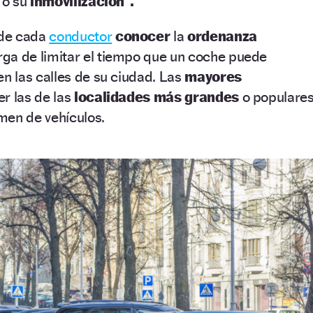
 o su
inmovilización”.
de cada
conductor
conocer
la
ordenanza
rga de limitar el tiempo que un coche puede
 las calles de su ciudad. Las
mayores
r las de las
localidades más grandes
o populare
men de vehículos.