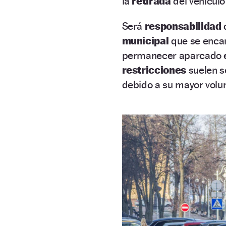
la
retirada
del vehículo
Será
responsabilidad
municipal
que se enca
permanecer aparcado en
restricciones
suelen se
debido a su mayor volu