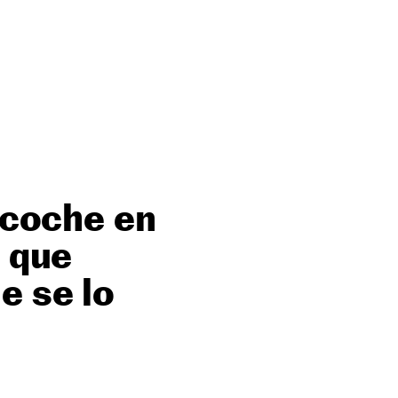
u coche en
o que
e se lo