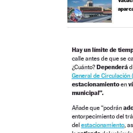
Vacaci
aparca
Hay un límite de tie
calle antes de que se 
¿Cuánto?
Dependerá
d
General de Circulación 
estacionamiento
en
v
municipal”.
Añade que “podrán
ad
entorpecimiento del tráf
del
estacionamiento
, a