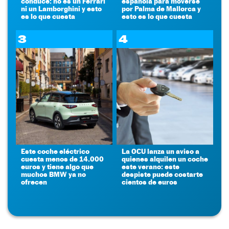
conduce: no es un Ferrari
española para moverse
ni un Lamborghini y esto
por Palma de Mallorca y
es lo que cuesta
esto es lo que cuesta
3
4
Este coche eléctrico
La OCU lanza un aviso a
cuesta menos de 14.000
quienes alquilen un coche
euros y tiene algo que
este verano: este
muchos BMW ya no
despiste puede costarte
ofrecen
cientos de euros