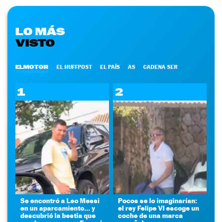
LO MÁS
VISTO
ELMOTOR
EL HUFFPOST
EL PAÍS
AS
CADENA SER
1
2
Se encontró a Leo Messi
Pocos se lo imaginarían:
en un aparcamiento... y
el rey Felipe VI escoge un
descubrió la bestia que
coche de una marca