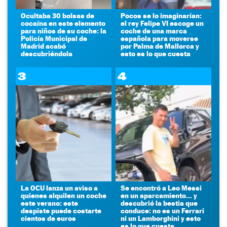
Ocultaba 30 bolsas de
Pocos se lo imaginarían:
cocaína en este elemento
el rey Felipe VI escoge un
para niños de su coche: la
coche de una marca
Policía Municipal de
española para moverse
Madrid acabó
por Palma de Mallorca y
descubriéndola
esto es lo que cuesta
3
4
La OCU lanza un aviso a
Se encontró a Leo Messi
quienes alquilen un coche
en un aparcamiento... y
este verano: este
descubrió la bestia que
despiste puede costarte
conduce: no es un Ferrari
cientos de euros
ni un Lamborghini y esto
es lo que cuesta