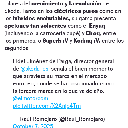
pilares del
crecimiento y la evolución
de
Skoda. Tanto en los
eléctricos puros
como en
los
híbridos enchufables,
su gama presenta
opciones tan solventes
como el
Enyaq
(incluyendo la carrocería cupé) y
Elroq,
entre
los primeros, o
Superb iV
y
Kodiaq iV,
entre los
segundos.
Fidel Jiménez de Parga, director general
de
@skoda_es
, señala el buen momento
que atraviesa su marca en el mercado
europeo, donde se ha posicionado como
la tercera marca en lo que va de año.
@elmotorcom
pic.twitter.com/X2Anjc4Trn
— Raúl Romojaro (@Raul_Romojaro)
October 7, 2025