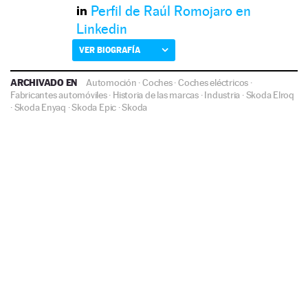
Perfil de Raúl Romojaro en
Linkedin
VER BIOGRAFÍA
ARCHIVADO EN
Automoción
·
Coches
·
Coches eléctricos
·
Fabricantes automóviles
·
Historia de las marcas
·
Industria
·
Skoda Elroq
·
Skoda Enyaq
·
Skoda Epic
·
Skoda