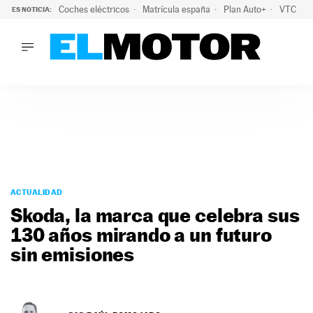
Coches eléctricos
Matrícula españa
Plan Auto+
VTC
ES NOTICIA:
LO ÚLTIMO
La Lista Blanca del Programa Auto+: todos los coches eléct
LO ÚLTIMO
La Lista Blanca del Programa Auto+: todos los coches eléctr
ACTUALIDAD
ELÉCTRICOS
CONDUCIR
PRUEBAS
Saltar
VIRALES
al
ACTUALIDAD
PODCAST
contenido
Skoda, la marca que celebra sus
MOTOS
130 años mirando a un futuro
TECNOLOGÍA
sin emisiones
SUPERCOCHES
MOTORTV
PREMIOS
SERVICIOS