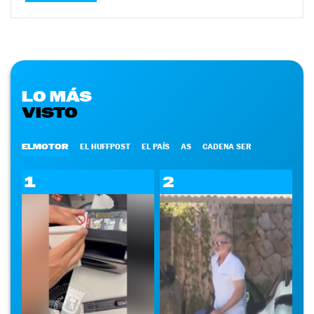
LO MÁS
VISTO
ELMOTOR
EL HUFFPOST
EL PAÍS
AS
CADENA SER
1
2