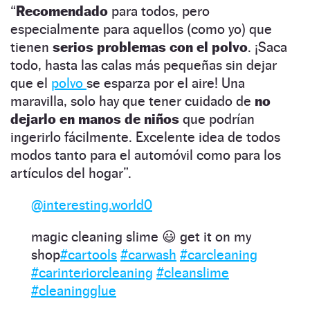
“
Recomendado
para todos, pero
especialmente para aquellos (como yo) que
tienen
serios problemas con el polvo
. ¡Saca
todo, hasta las calas más pequeñas sin dejar
que el
po
l
vo
se esparza por el aire! Una
maravilla, solo hay que tener cuidado de
no
dejarlo en manos de niños
que podrían
ingerirlo fácilmente. Excelente idea de todos
modos tanto para el automóvil como para los
artículos del hogar”.
@interesting.world0
magic cleaning slime 😃 get it on my
shop
#cartools
#carwash
#carcleaning
#carinteriorcleaning
#cleanslime
#cleaningglue