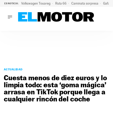
Volkswagen Touareg
Ruta 66
Caminata sorpresa
Gafas 
ES NOTICIA:
LO ÚLTIMO
Ni se te ocurra usar las gafas del eclipse al volante: el moti
LO ÚLTIMO
Ni se te ocurra usar las gafas del eclipse al volante: el motiv
ACTUALIDAD
ELÉCTRICOS
CONDUCIR
PRUEBAS
Saltar
VIRALES
al
ACTUALIDAD
PODCAST
contenido
Cuesta menos de diez euros y lo
MOTOS
limpia todo: esta ‘goma mágica’
TECNOLOGÍA
arrasa en TikTok porque llega a
SUPERCOCHES
MOTORTV
cualquier rincón del coche
PREMIOS
SERVICIOS