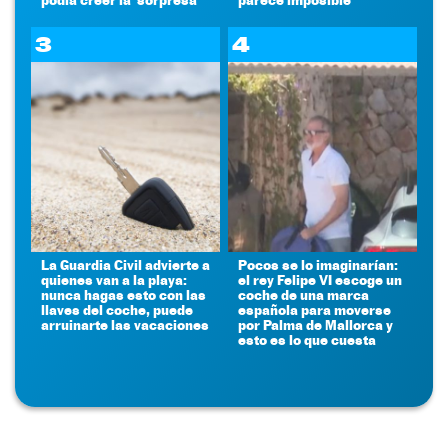
3
4
La Guardia Civil advierte a
Pocos se lo imaginarían:
quienes van a la playa:
el rey Felipe VI escoge un
nunca hagas esto con las
coche de una marca
llaves del coche, puede
española para moverse
arruinarte las vacaciones
por Palma de Mallorca y
esto es lo que cuesta