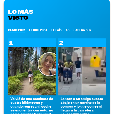
LO MÁS
VISTO
ELMOTOR
EL HUFFPOST
EL PAÍS
AS
CADENA SER
1
2
Volvió de una caminata de
Lanzan a su amigo cuesta
cuatro kilómetros y
abajo en un carrito de la
cuando regresa al coche
compra y lo que ocurre al
se encuentra con esto: no
llegar a la carretera
podía creer la 'sorpresa'
parece imposible