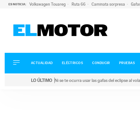
Volkswagen Touareg
Ruta 66
Caminata sorpresa
Gafa
ES NOTICIA:
ACTUALIDAD
ELÉCTRICOS
CONDUCIR
ACTUALIDAD
ELÉCTRICOS
CONDUCIR
PRUEBAS
PRUEBAS
Saltar
VIRALES
LO ÚLTIMO
Ni se te ocurra usar las gafas del eclipse al v
al
PODCAST
LO ÚLTIMO
Ni se te ocurra usar las gafas del eclipse al volant
contenido
MOTOS
TECNOLOGÍA
SUPERCOCHES
MOTORTV
PREMIOS
SERVICIOS