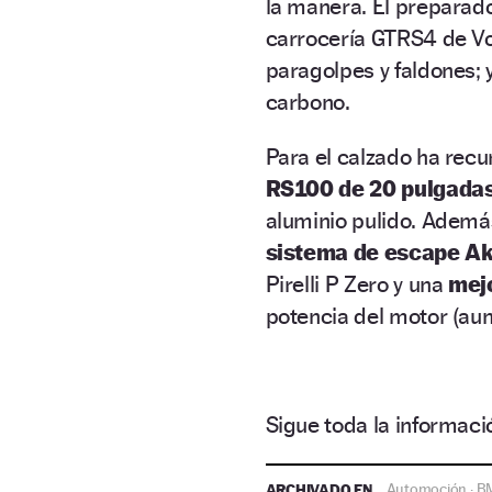
la manera. El preparador
carrocería GTRS4 de Vor
paragolpes y faldones;
carbono.
Para el calzado ha rec
RS100 de 20 pulgada
aluminio pulido. Ademá
sistema de escape Ak
Pirelli P Zero y una
mej
potencia del motor (aun
Sigue toda la informa
ARCHIVADO EN
Automoción
BM
·