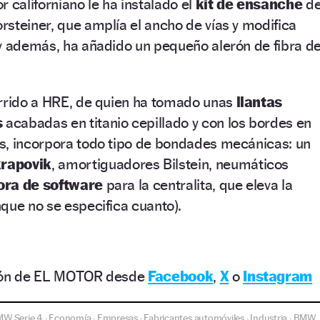
 californiano le ha instalado el
kit de ensanche
d
steiner, que amplía el ancho de vías y modifica
 y además, ha añadido un pequeño alerón de fibra d
urrido a HRE, de quien ha tomado unas
llantas
s
acabadas en titanio cepillado y con los bordes en
s, incorpora todo tipo de bondades mecánicas: un
rapovik
, amortiguadores Bilstein, neumáticos
ora de software
para la centralita, que eleva la
que no se especifica cuanto).
ción de EL MOTOR desde
Facebook
,
X
o
Instagram
W Serie 4
Economía
Empresas
Fabricantes automóviles
Industria
BMW
·
·
·
·
·