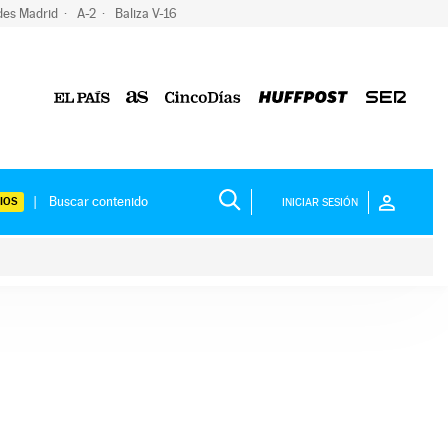
des Madrid
A-2
Baliza V-16
IOS
INICIAR SESIÓN