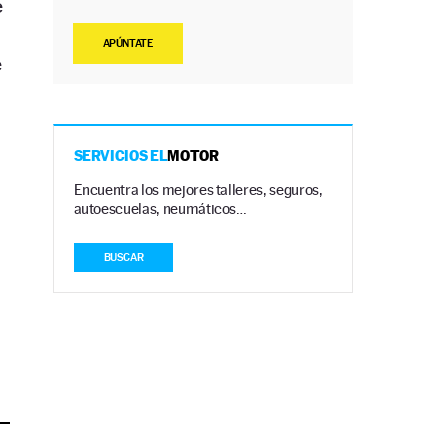
e
APÚNTATE
e
SERVICIOS EL
MOTOR
Encuentra los mejores talleres, seguros,
autoescuelas, neumáticos…
BUSCAR