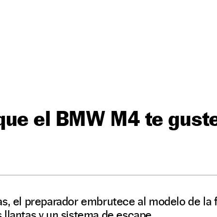
que el BMW M4 te gust
s, el preparador embrutece al modelo de la f
llantas y un sistema de escape.