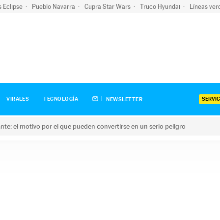
s Eclipse
Pueblo Navarra
Cupra Star Wars
Truco Hyundai
Líneas ver
SERVIC
VIRALES
TECNOLOGÍA
NEWSLETTER
olante: el motivo por el que pueden convertirse en un serio peligro
e: el motivo por el que pueden convertirse en un serio peligro