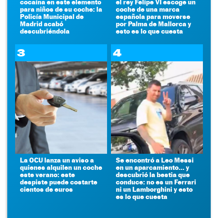
cocaína en este elemento
el rey Felipe VI escoge un
para niños de su coche: la
coche de una marca
Policía Municipal de
española para moverse
Madrid acabó
por Palma de Mallorca y
descubriéndola
esto es lo que cuesta
3
4
La OCU lanza un aviso a
Se encontró a Leo Messi
quienes alquilen un coche
en un aparcamiento... y
este verano: este
descubrió la bestia que
despiste puede costarte
conduce: no es un Ferrari
cientos de euros
ni un Lamborghini y esto
es lo que cuesta