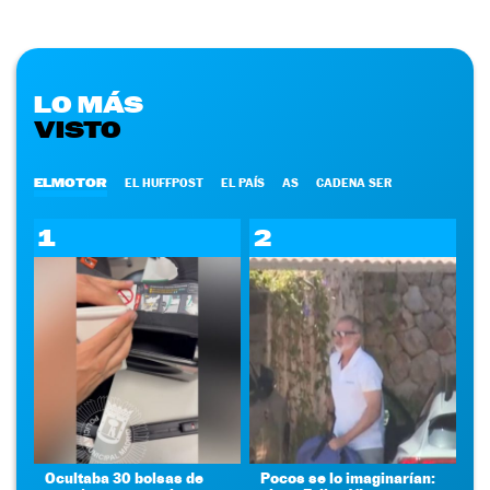
LO MÁS
VISTO
ELMOTOR
EL HUFFPOST
EL PAÍS
AS
CADENA SER
1
2
Ocultaba 30 bolsas de
Pocos se lo imaginarían: