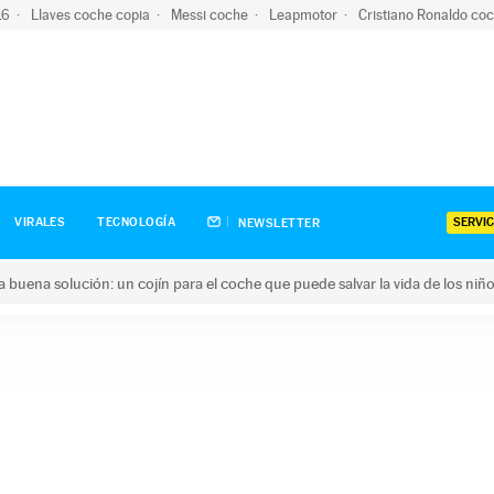
-16
Llaves coche copia
Messi coche
Leapmotor
Cristiano Ronaldo co
SERVIC
VIRALES
TECNOLOGÍA
NEWSLETTER
una buena solución: un cojín para el coche que puede salvar la vida de los niñ
ena solución: un cojín para el coche que puede salvar la vida de 