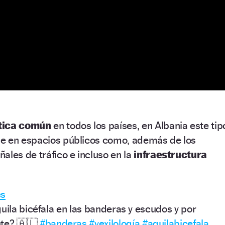
tica común
en todos los países, en Albania este tip
e en espacios públicos como, además de los
eñales de tráfico e incluso en la
infraestructura
es
uila bicéfala en las banderas y escudos y por
nte? 🇦🇱
#banderas
#vexilología
#aguilabicefala