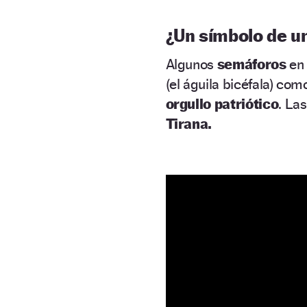
¿Un símbolo de un
Algunos
semáforos
en
(el águila bicéfala) co
orgullo patriótico
. La
Tirana.