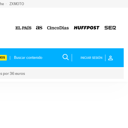
che
ZXMOTO
IOS
INICIAR SESIÓN
os por 36 euros
los niños por 36 euros