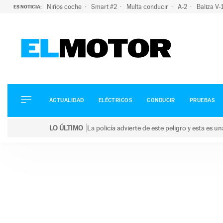
Niños coche
Smart #2
Multa conducir
A-2
Baliza V
ES NOTICIA:
ACTUALIDAD
ELÉCTRICOS
CONDUCIR
ACTUALIDAD
ELÉCTRICOS
CONDUCIR
PRUEBAS
PRUEBAS
Saltar
VIRALES
LO ÚLTIMO
La policía advierte de este peligro y esta es 
al
PODCAST
LO ÚLTIMO
La policía advierte de este peligro y esta es una bu
contenido
MOTOS
TECNOLOGÍA
SUPERCOCHES
MOTORTV
PREMIOS
SERVICIOS