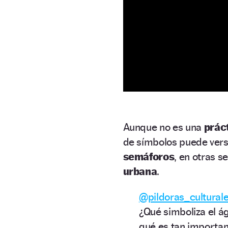
Aunque no es una
prác
de símbolos puede vers
semáforos
, en otras s
urbana
.
@pildoras_cultural
¿Qué simboliza el ág
qué es tan importa