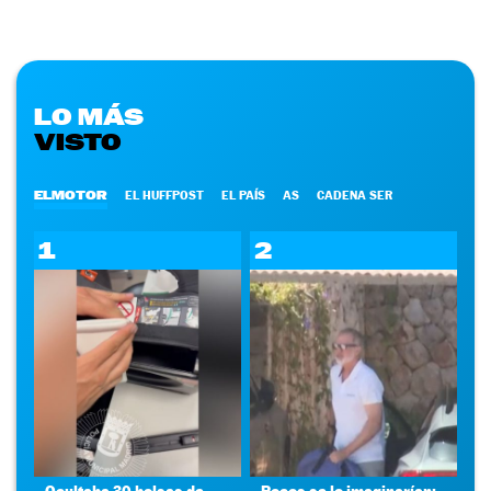
LO MÁS
VISTO
ELMOTOR
EL HUFFPOST
EL PAÍS
AS
CADENA SER
1
2
Ocultaba 30 bolsas de
Pocos se lo imaginarían: