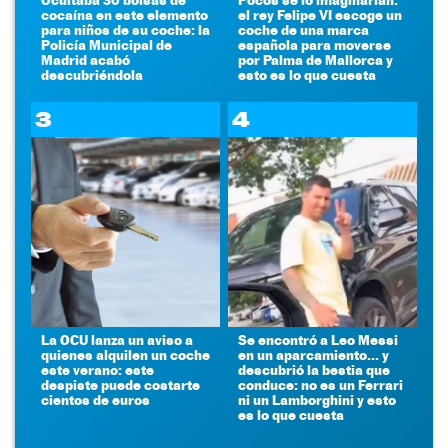
cocaína en este elemento
el rey Felipe VI escoge un
para niños de su coche: la
coche de una marca
Policía Municipal de
española para moverse
Madrid acabó
por Palma de Mallorca y
descubriéndola
esto es lo que cuesta
3
4
La OCU lanza un aviso a
Se encontró a Leo Messi
quienes alquilen un coche
en un aparcamiento... y
este verano: este
descubrió la bestia que
despiste puede costarte
conduce: no es un Ferrari
cientos de euros
ni un Lamborghini y esto
es lo que cuesta