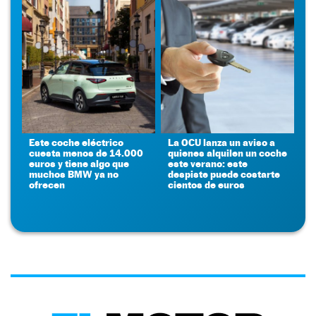
Este coche eléctrico
La OCU lanza un aviso a
cuesta menos de 14.000
quienes alquilen un coche
euros y tiene algo que
este verano: este
muchos BMW ya no
despiste puede costarte
ofrecen
cientos de euros