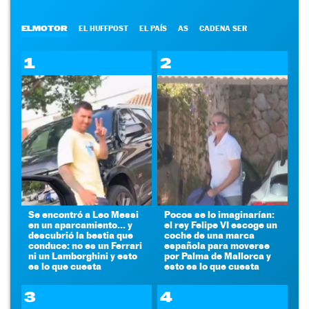
ELMOTOR
EL HUFFPOST
EL PAÍS
AS
CADENA SER
1
2
Se encontró a Leo Messi
Pocos se lo imaginarían:
en un aparcamiento... y
el rey Felipe VI escoge un
descubrió la bestia que
coche de una marca
conduce: no es un Ferrari
española para moverse
ni un Lamborghini y esto
por Palma de Mallorca y
es lo que cuesta
esto es lo que cuesta
3
4