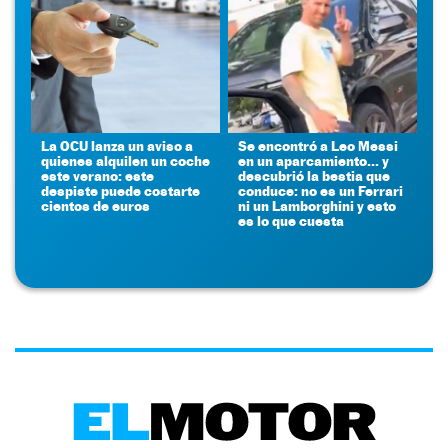
La OCU lanza un aviso a
Se encontró a Leo Messi
quienes alquilen un coche
en un aparcamiento... y
este verano: este
descubrió la bestia que
despiste puede costarte
conduce: no es un Ferrari
cientos de euros
ni un Lamborghini y esto
es lo que cuesta