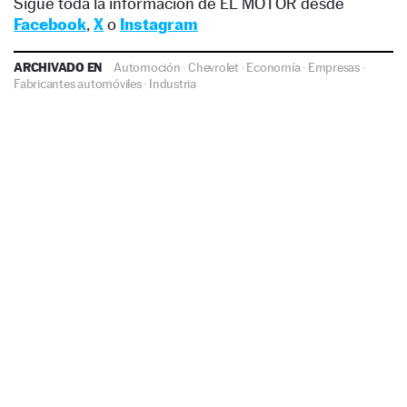
Sigue toda la información de EL MOTOR desde
Facebook
,
X
o
Instagram
ARCHIVADO EN
Automoción
·
Chevrolet
·
Economía
·
Empresas
·
Fabricantes automóviles
·
Industria