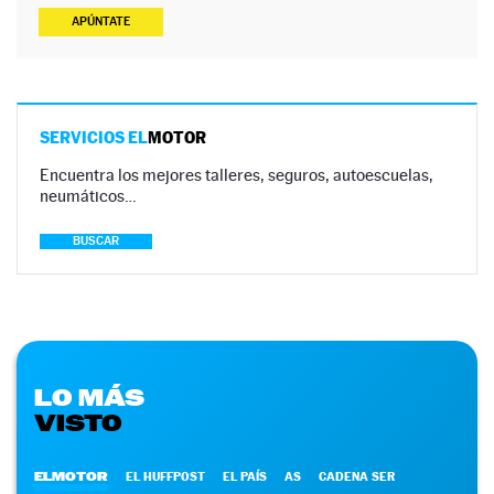
APÚNTATE
SERVICIOS EL
MOTOR
Encuentra los mejores talleres, seguros, autoescuelas,
neumáticos…
BUSCAR
LO MÁS
VISTO
ELMOTOR
EL HUFFPOST
EL PAÍS
AS
CADENA SER