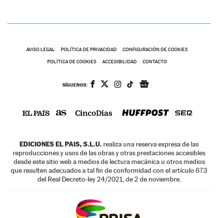
AVISO LEGAL
POLÍTICA DE PRIVACIDAD
CONFIGURACIÓN DE COOKIES
POLÍTICA DE COOKIES
ACCESIBILIDAD
CONTACTO
SÍGUENOS:
EDICIONES EL PAIS, S.L.U.
realiza una reserva expresa de las
reproducciones y usos de las obras y otras prestaciones accesibles
desde este sitio web a medios de lectura mecánica u otros medios
que resulten adecuados a tal fin de conformidad con el artículo 67.3
del Real Decreto-ley 24/2021, de 2 de noviembre.