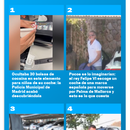
1
2
Ocultaba 30 bolsas de
Pocos se lo imaginarían:
cocaína en este elemento
el rey Felipe VI escoge un
para niños de su coche: la
coche de una marca
Policía Municipal de
española para moverse
Madrid acabó
por Palma de Mallorca y
descubriéndola
esto es lo que cuesta
3
4