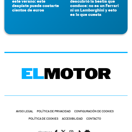
este verano: este
descubrió la bestia que
despiste puede costarte
conduce: no es un Ferrari
cientos de euros
ni un Lamborghini y esto
es lo que cuesta
AVISO LEGAL
POLÍTICA DE PRIVACIDAD
CONFIGURACIÓN DE COOKIES
POLÍTICA DE COOKIES
ACCESIBILIDAD
CONTACTO