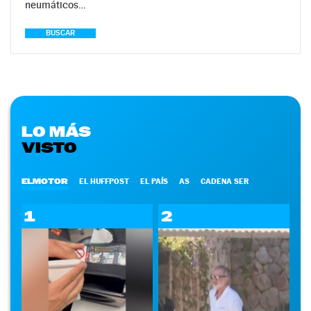
neumáticos…
BUSCAR
LO MÁS
VISTO
ELMOTOR
EL HUFFPOST
EL PAÍS
AS
CADENA SER
1
2