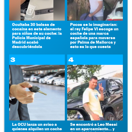
Ocultaba 30 bolsas de
Pocos se lo imaginarían:
cocaína en este elemento
el rey Felipe VI escoge un
para niños de su coche: la
coche de una marca
Policía Municipal de
española para moverse
Madrid acabó
por Palma de Mallorca y
descubriéndola
esto es lo que cuesta
3
4
La OCU lanza un aviso a
Se encontró a Leo Messi
quienes alquilen un coche
en un aparcamiento... y