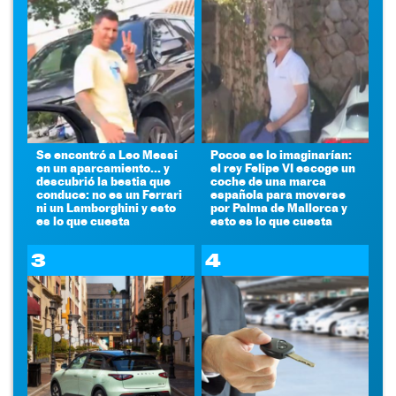
Se encontró a Leo Messi
Pocos se lo imaginarían:
en un aparcamiento... y
el rey Felipe VI escoge un
descubrió la bestia que
coche de una marca
conduce: no es un Ferrari
española para moverse
ni un Lamborghini y esto
por Palma de Mallorca y
es lo que cuesta
esto es lo que cuesta
3
4