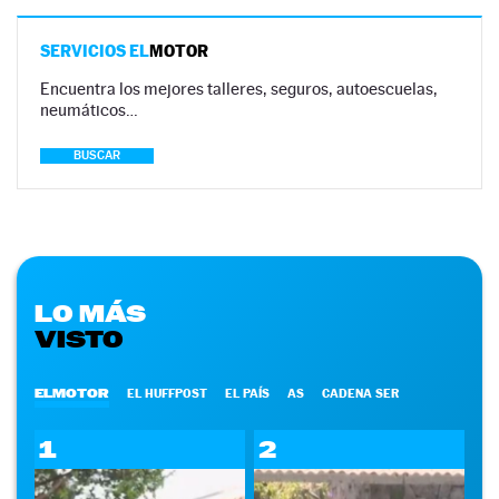
SERVICIOS EL
MOTOR
Encuentra los mejores talleres, seguros, autoescuelas,
neumáticos…
BUSCAR
LO MÁS
VISTO
ELMOTOR
EL HUFFPOST
EL PAÍS
AS
CADENA SER
1
2