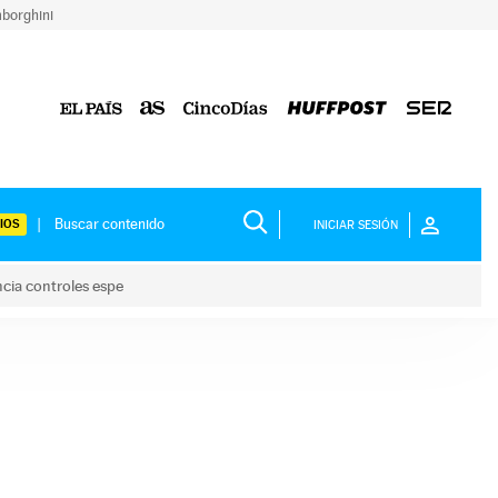
borghini
IOS
INICIAR SESIÓN
ncia controles espe
 y anuncia controles espe