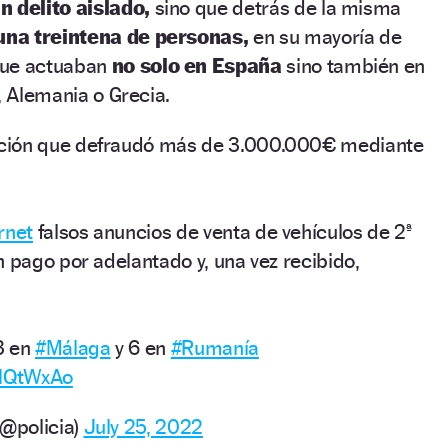
n delito aislado,
sino que detrás de la misma
na treintena de personas,
en su mayoría de
que actuaban
no solo en España
sino también en
, Alemania o Grecia.
ción que defraudó más de 3.000.000€ mediante
rnet
falsos anuncios de venta de vehículos de 2ª
n pago por adelantado y, una vez recibido,
3 en
#Málaga
y 6 en
#Rumanía
tHQtWxAo
(@policia)
July 25, 2022