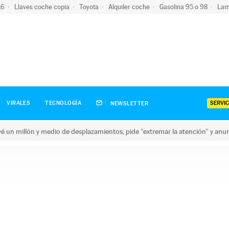
-16
Llaves coche copia
Toyota
Alquiler coche
Gasolina 95 o 98
Lam
SERVIC
VIRALES
TECNOLOGÍA
NEWSLETTER
revé un millón y medio de desplazamientos, pide “extremar la atención” y anu
n millón y medio de desplazamientos, pide “extremar la atención”