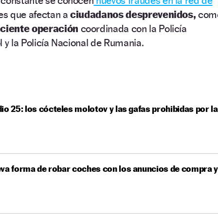
 constante se conocen
nuevos fraudes en la red de
les que afectan a
ciudadanos desprevenidos,
com
eciente operación
coordinada con la Policía
l y la Policía Nacional de Rumania.
io 25: los cócteles molotov y las gafas prohibidas por la
va forma de robar coches con los anuncios de compra y