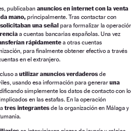
es, publicaban
anuncios en internet con la venta
nda mano,
principalmente. Tras contactar con
solicitaban una señal
para formalizar la operació
erencia
a cuentas bancarias españolas. Una vez
ransferían rápidamente
a otras cuentas
nización, para finalmente obtener efectivo a través
cuentas en el extranjero.
ncluso a
utilizar anuncios verdaderos
de
les, usando esa información para generar
una
ificando simplemente los datos de contacto con lo
implicados en las estafas. En la operación
 a
tres integrantes
de la organización en Málaga y
umania.
liarios
se intervinieron piezas de joyería y relojes