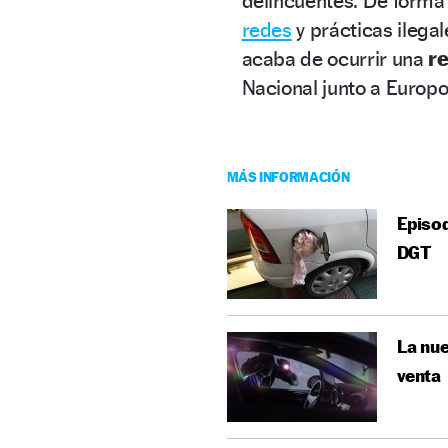
delincuentes. De forma
redes
y prácticas ilega
acaba de ocurrir una
r
Nacional junto a Europo
MÁS INFORMACIÓN
Episod
DGT
La nue
venta