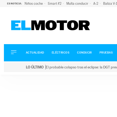
Niños coche
Smart #2
Multa conducir
A-2
Baliza V
ES NOTICIA:
ACTUALIDAD
ELÉCTRICOS
CONDUCIR
ACTUALIDAD
ELÉCTRICOS
CONDUCIR
PRUEBAS
PRUEBAS
Saltar
VIRALES
LO ÚLTIMO
El probable colapso tras el eclipse: la DGT p
al
PODCAST
LO ÚLTIMO
El probable colapso tras el eclipse: la DGT prevé u
contenido
MOTOS
TECNOLOGÍA
SUPERCOCHES
MOTORTV
PREMIOS
SERVICIOS