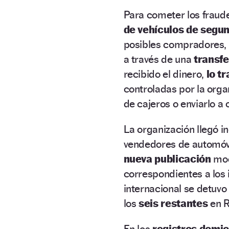
Para cometer los fraud
de vehículos de segu
posibles compradores,
a través de una
transf
recibido el dinero,
lo t
controladas por la orga
de cajeros o enviarlo a 
La organización llegó i
vendedores de automóvi
nueva publicación
mod
correspondientes a los 
internacional se detuvo
los
seis restantes
en R
En los
registros domici