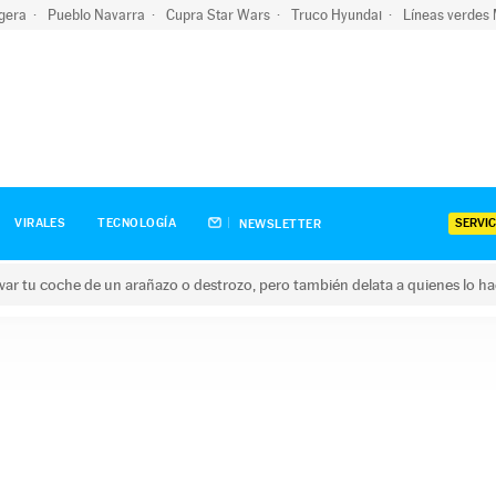
igera
Pueblo Navarra
Cupra Star Wars
Truco Hyundai
Líneas verdes
SERVIC
VIRALES
TECNOLOGÍA
NEWSLETTER
ar tu coche de un arañazo o destrozo, pero también delata a quienes lo h
 coche de un arañazo o destrozo, pero también delata a quienes 