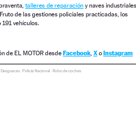
praventa,
talleres de reparación
y naves industriale
ruto de las gestiones policiales practicadas, los
 191 vehículos.
ción de EL MOTOR desde
Facebook
,
X
o
Instagram
Desguaces
Policía Nacional
Robo de coches
·
·
·