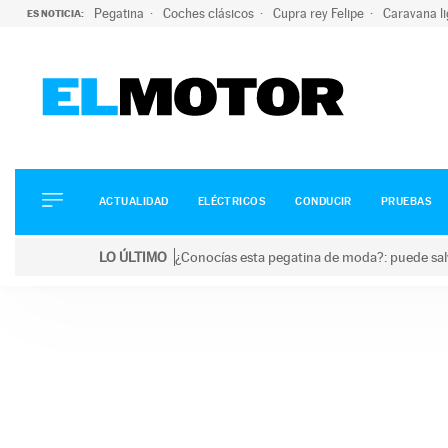
Pegatina
Coches clásicos
Cupra rey Felipe
Caravana l
ES NOTICIA:
ACTUALIDAD
ELÉCTRICOS
CONDUCIR
ACTUALIDAD
ELÉCTRICOS
CONDUCIR
PRUEBAS
PRUEBAS
Saltar
VIRALES
LO ÚLTIMO
¿Conocías esta pegatina de moda?: puede salv
al
PODCAST
LO ÚLTIMO
¿Conocías esta pegatina de moda?: puede salvar tu
contenido
MOTOS
TECNOLOGÍA
SUPERCOCHES
MOTORTV
PREMIOS
SERVICIOS