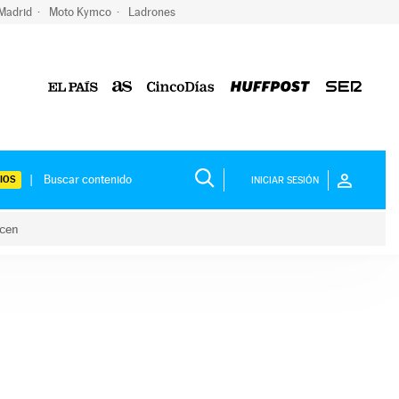
 Madrid
Moto Kymco
Ladrones
IOS
INICIAR SESIÓN
acen
lo hacen