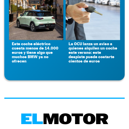
Este coche eléctrico
La OCU lanza un aviso a
cuesta menos de 14.000
quienes alquilen un coche
euros y tiene algo que
este verano: este
muchos BMW ya no
despiste puede costarte
ofrecen
cientos de euros