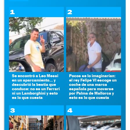
1
2
Se encontró a Leo Messi
Pocos se lo imaginarían:
en un aparcamiento... y
el rey Felipe VI escoge un
descubrió la bestia que
coche de una marca
conduce: no es un Ferrari
española para moverse
ni un Lamborghini y esto
por Palma de Mallorca y
es lo que cuesta
esto es lo que cuesta
3
4