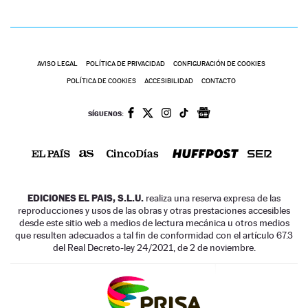
AVISO LEGAL
POLÍTICA DE PRIVACIDAD
CONFIGURACIÓN DE COOKIES
POLÍTICA DE COOKIES
ACCESIBILIDAD
CONTACTO
SÍGUENOS:
EDICIONES EL PAIS, S.L.U.
realiza una reserva expresa de las
reproducciones y usos de las obras y otras prestaciones accesibles
desde este sitio web a medios de lectura mecánica u otros medios
que resulten adecuados a tal fin de conformidad con el artículo 67.3
del Real Decreto-ley 24/2021, de 2 de noviembre.