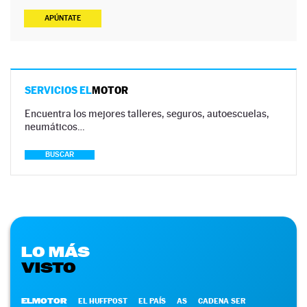
APÚNTATE
SERVICIOS EL
MOTOR
Encuentra los mejores talleres, seguros, autoescuelas,
neumáticos…
BUSCAR
LO MÁS
VISTO
ELMOTOR
EL HUFFPOST
EL PAÍS
AS
CADENA SER