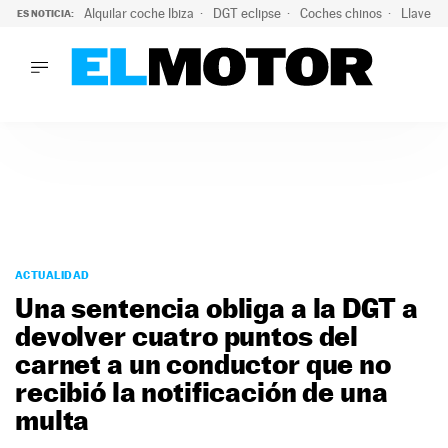
Alquilar coche Ibiza
DGT eclipse
Coches chinos
Llaves 
ES NOTICIA:
LO ÚLTIMO
El probable colapso tras el eclipse: la DGT prevé un millón 
LO ÚLTIMO
El probable colapso tras el eclipse: la DGT prevé un millón 
ACTUALIDAD
ELÉCTRICOS
CONDUCIR
PRUEBAS
Saltar
VIRALES
al
ACTUALIDAD
PODCAST
contenido
Una sentencia obliga a la DGT a
MOTOS
devolver cuatro puntos del
TECNOLOGÍA
carnet a un conductor que no
SUPERCOCHES
MOTORTV
recibió la notificación de una
PREMIOS
multa
SERVICIOS