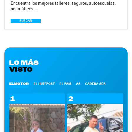
Encuentra los mejores talleres, seguros, autoescuelas,
neumáticos…
BUSCAR
LO MÁS
VISTO
ELMOTOR
EL HUFFPOST
EL PAÍS
AS
CADENA SER
1
2