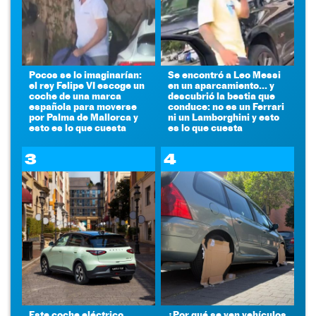
Pocos se lo imaginarían:
Se encontró a Leo Messi
el rey Felipe VI escoge un
en un aparcamiento... y
coche de una marca
descubrió la bestia que
española para moverse
conduce: no es un Ferrari
por Palma de Mallorca y
ni un Lamborghini y esto
esto es lo que cuesta
es lo que cuesta
3
4
Este coche eléctrico
¿Por qué se ven vehículos