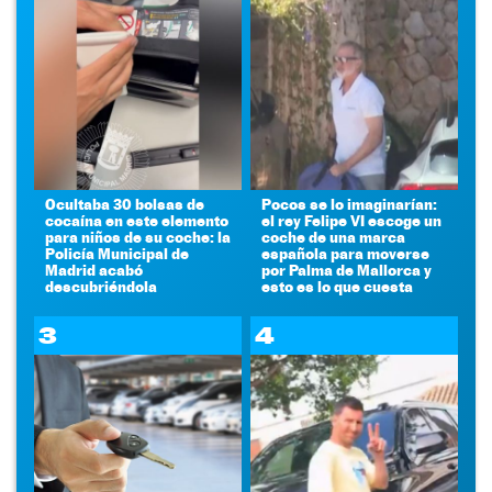
Ocultaba 30 bolsas de
Pocos se lo imaginarían:
cocaína en este elemento
el rey Felipe VI escoge un
para niños de su coche: la
coche de una marca
Policía Municipal de
española para moverse
Madrid acabó
por Palma de Mallorca y
descubriéndola
esto es lo que cuesta
3
4