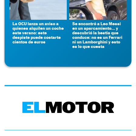
La OCU lanza un aviso a
Se encontró a Leo Messi
quienes alquilen un coche
en un aparcamiento... y
este verano: este
descubrió la bestia que
despiste puede costarte
conduce: no es un Ferrari
cientos de euros
ni un Lamborghini y esto
es lo que cuesta