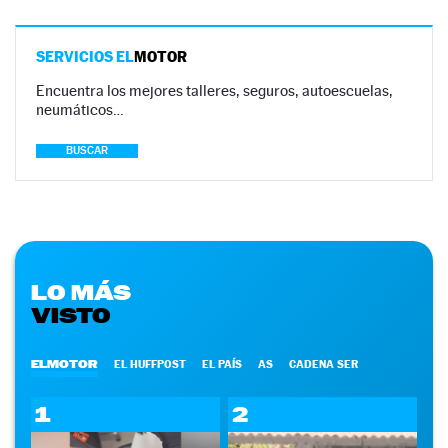
SERVICIOS EL
MOTOR
Encuentra los mejores talleres, seguros, autoescuelas,
neumáticos…
BUSCAR
LO MÁS
VISTO
ELMOTOR
EL HUFFPOST
EL PAÍS
AS
CADENA SER
1
2