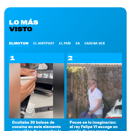
LO MÁS
VISTO
ELMOTOR
EL HUFFPOST
EL PAÍS
AS
CADENA SER
1
2
Ocultaba 30 bolsas de
Pocos se lo imaginarían:
cocaína en este elemento
el rey Felipe VI escoge un
para niños de su coche: la
coche de una marca