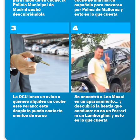
Policía Municipal de
española para moverse
Madrid acabó
por Palma de Mallorca y
descubriéndola
esto es lo que cuesta
3
4
La OCU lanza un aviso a
Se encontró a Leo Messi
quienes alquilen un coche
en un aparcamiento... y
este verano: este
descubrió la bestia que
despiste puede costarte
conduce: no es un Ferrari
cientos de euros
ni un Lamborghini y esto
es lo que cuesta