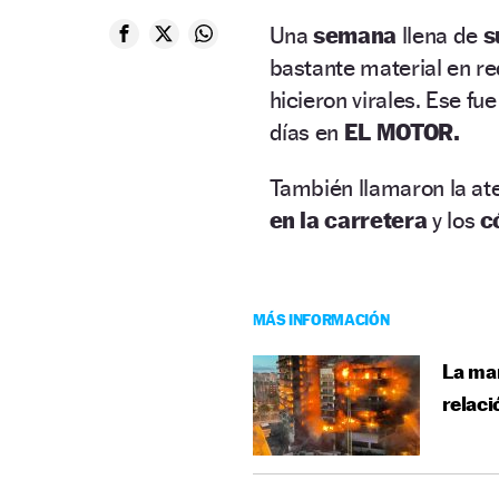
Una
semana
llena de
s
bastante material en r
hicieron virales. Ese fu
días en
EL MOTOR.
También llamaron la at
en la carretera
y los
c
MÁS INFORMACIÓN
La mar
relaci