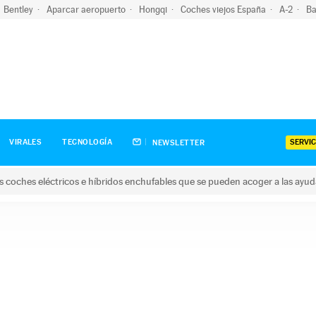
Bentley
Aparcar aeropuerto
Hongqi
Coches viejos España
A-2
Ba
SERVIC
VIRALES
TECNOLOGÍA
NEWSLETTER
s coches eléctricos e híbridos enchufables que se pueden acoger a las ayu
hes eléctricos e híbridos enchufables que se pueden acoger a la