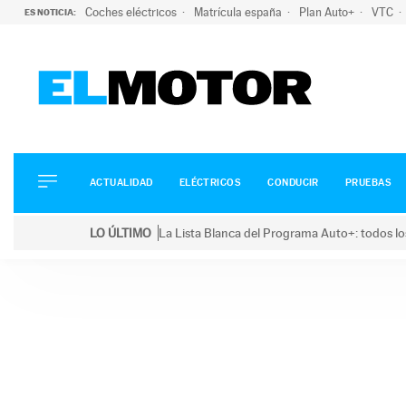
Coches eléctricos
Matrícula españa
Plan Auto+
VTC
ES NOTICIA:
ACTUALIDAD
ELÉCTRICOS
CONDUCIR
ACTUALIDAD
ELÉCTRICOS
CONDUCIR
PRUEBAS
PRUEBAS
Saltar
VIRALES
LO ÚLTIMO
La Lista Blanca del Programa Auto+: todos lo
al
PODCAST
LO ÚLTIMO
La Lista Blanca del Programa Auto+: todos los coc
contenido
MOTOS
TECNOLOGÍA
SUPERCOCHES
MOTORTV
PREMIOS
SERVICIOS