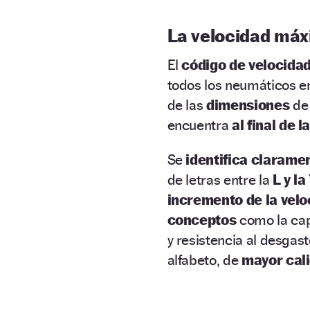
La velocidad máx
El
código de velocida
todos los neumáticos e
de las
dimensiones
de
encuentra
al final de 
Se
identifica clarame
de letras entre la
L y la
incremento de la velo
conceptos
como la cap
y resistencia al desgast
alfabeto, de
mayor cal