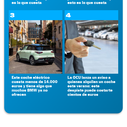
es lo que cuesta
esto es lo que cuesta
3
4
Este coche eléctrico
La OCU lanza un aviso a
cuesta menos de 14.000
quienes alquilen un coche
euros y tiene algo que
este verano: este
muchos BMW ya no
despiste puede costarte
ofrecen
cientos de euros