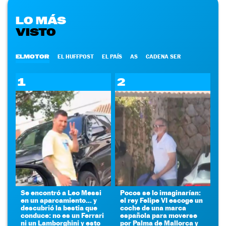
LO MÁS
VISTO
ELMOTOR
EL HUFFPOST
EL PAÍS
AS
CADENA SER
1
2
Se encontró a Leo Messi
Pocos se lo imaginarían:
en un aparcamiento... y
el rey Felipe VI escoge un
descubrió la bestia que
coche de una marca
conduce: no es un Ferrari
española para moverse
ni un Lamborghini y esto
por Palma de Mallorca y