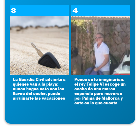
3
4
La Guardia Civil advierte a
Pocos se lo imaginarían:
quienes van a la playa:
el rey Felipe VI escoge un
nunca hagas esto con las
coche de una marca
llaves del coche, puede
española para moverse
arruinarte las vacaciones
por Palma de Mallorca y
esto es lo que cuesta