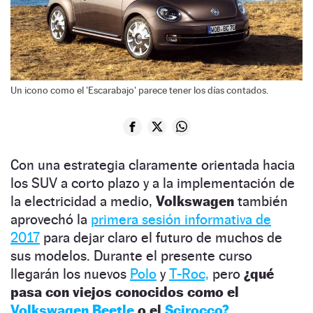
Un icono como el 'Escarabajo' parece tener los días contados.
Con una estrategia claramente orientada hacia
los SUV a corto plazo y a la implementación de
la electricidad a medio,
Volkswagen
también
aprovechó la
primera sesión informativa de
2017
para dejar claro el futuro de muchos de
sus modelos. Durante el presente curso
llegarán los nuevos
Polo
y
T-Roc,
pero
¿qué
pasa con viejos conocidos como el
Volkswagen Beetle
o el
Scirocco?