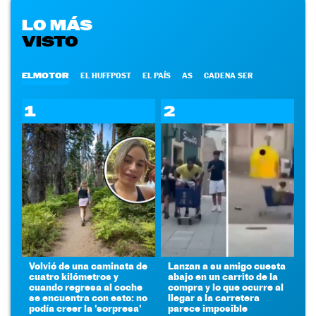
LO MÁS
VISTO
ELMOTOR
EL HUFFPOST
EL PAÍS
AS
CADENA SER
1
2
Volvió de una caminata de
Lanzan a su amigo cuesta
cuatro kilómetros y
abajo en un carrito de la
cuando regresa al coche
compra y lo que ocurre al
se encuentra con esto: no
llegar a la carretera
podía creer la 'sorpresa'
parece imposible