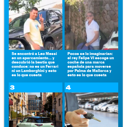
Se encontró a Leo Messi
Pocos se lo imaginarían:
en un aparcamiento... y
el rey Felipe VI escoge un
descubrió la bestia que
coche de una marca
conduce: no es un Ferrari
española para moverse
ni un Lamborghini y esto
por Palma de Mallorca y
es lo que cuesta
esto es lo que cuesta
3
4