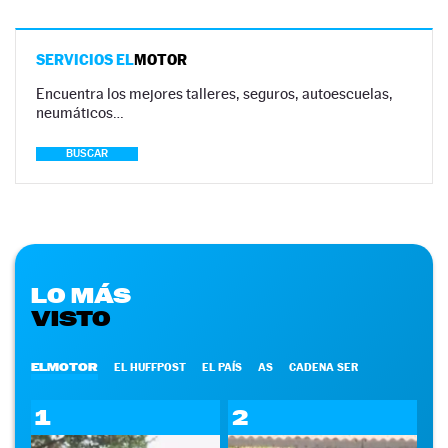
SERVICIOS EL
MOTOR
Encuentra los mejores talleres, seguros, autoescuelas,
neumáticos…
BUSCAR
LO MÁS
VISTO
ELMOTOR
EL HUFFPOST
EL PAÍS
AS
CADENA SER
1
2