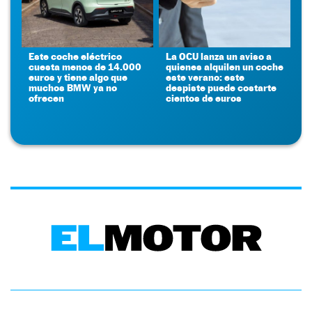
Este coche eléctrico
La OCU lanza un aviso a
cuesta menos de 14.000
quienes alquilen un coche
euros y tiene algo que
este verano: este
muchos BMW ya no
despiste puede costarte
ofrecen
cientos de euros