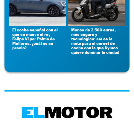
El coche español con el
Menos de 2.500 euros,
que se mueve el rey
más segura y
Felipe VI por Palma de
tecnológica: así es la
Mallorca: ¿cuál es su
moto para el carnet de
precio?
coche con la que Kymco
quiere dominar la ciudad