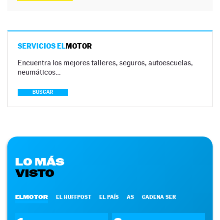
SERVICIOS EL
MOTOR
Encuentra los mejores talleres, seguros, autoescuelas,
neumáticos…
BUSCAR
LO MÁS
VISTO
ELMOTOR
EL HUFFPOST
EL PAÍS
AS
CADENA SER