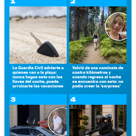
1
2
La Guardia Civil advierte a
Volvió de una caminata de
quienes van a la playa:
cuatro kilómetros y
nunca hagas esto con las
cuando regresa al coche
llaves del coche, puede
se encuentra con esto: no
arruinarte las vacaciones
podía creer la 'sorpresa'
3
4